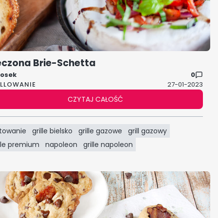
eczona Brie-Schetta
osek
0
ILLOWANIE
27-01-2023
CZYTAJ CAŁOŚĆ
towanie
grille bielsko
grille gazowe
grill gazowy
ille premium
napoleon
grille napoleon