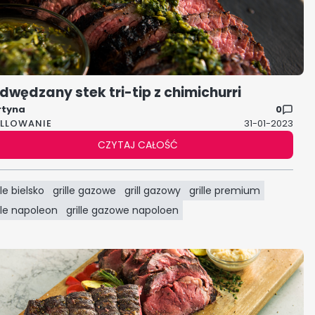
dwędzany stek tri-tip z chimichurri
rtyna
0
ILLOWANIE
31-01-2023
CZYTAJ CAŁOŚĆ
lle bielsko
grille gazowe
grill gazowy
grille premium
ille napoleon
grille gazowe napoloen