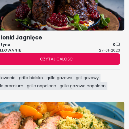
lonki Jagnięce
rtyna
0
ILLOWANIE
27-01-2023
CZYTAJ CAŁOŚĆ
towanie
grille bielsko
grille gazowe
grill gazowy
ille premium
grille napoleon
grille gazowe napoloen