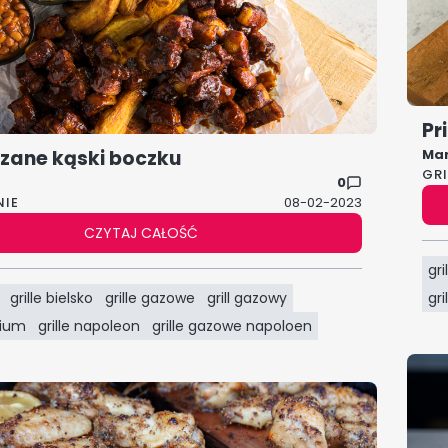
Pr
ane kąski boczku
Ma
GR
0
NIE
08-02-2023
CZYTAJ CAŁOŚĆ
gri
grille bielsko
grille gazowe
grill gazowy
gr
mium
grille napoleon
grille gazowe napoloen