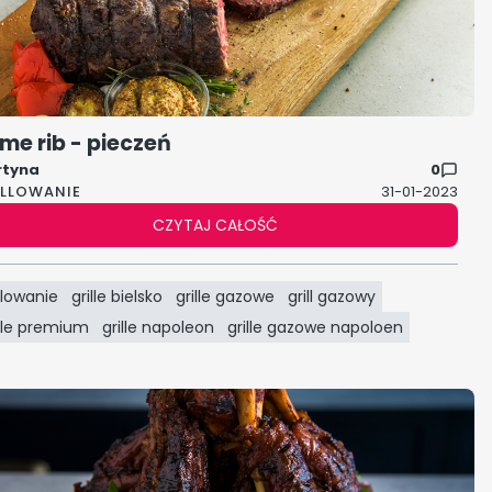
ime rib - pieczeń
rtyna
0
ILLOWANIE
31-01-2023
CZYTAJ CAŁOŚĆ
llowanie
grille bielsko
grille gazowe
grill gazowy
ille premium
grille napoleon
grille gazowe napoloen