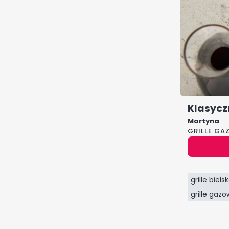
Klasycz
Martyna
GRILLE GA
grille biels
grille gaz