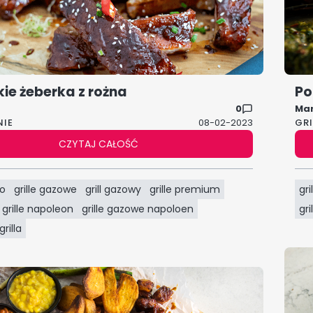
ie żeberka z rożna
Po
0
Ma
NIE
08-02-2023
GR
CZYTAJ CAŁOŚĆ
ko
grille gazowe
grill gazowy
grille premium
gri
grille napoleon
grille gazowe napoloen
gr
rilla