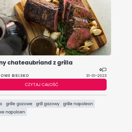
ny chateaubriand z grilla
0
ZOWE BIELSKO
31-01-2023
CZYTAJ CAŁOŚĆ
ko
grille gazowe
grill gazowy
grille napoleon
owe napoloen