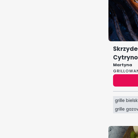
Skrzyde
Cytryn
Martyna
GRILLOWA
grille biels
grille gaz