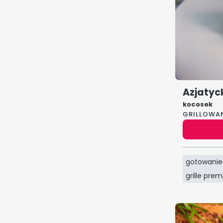
Azjatyc
kocosek
GRILLOWA
gotowanie
grille pre