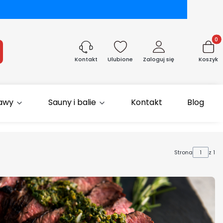
Produk
aj
Ulubione
Zaloguj się
Koszyk
Kontakt
rawy
Sauny i balie
Kontakt
Blog
Strona
z 1