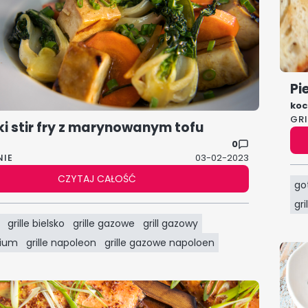
Pi
koc
GR
ki stir fry z marynowanym tofu
0
NIE
03-02-2023
CZYTAJ CAŁOŚĆ
go
gr
grille bielsko
grille gazowe
grill gazowy
mium
grille napoleon
grille gazowe napoloen