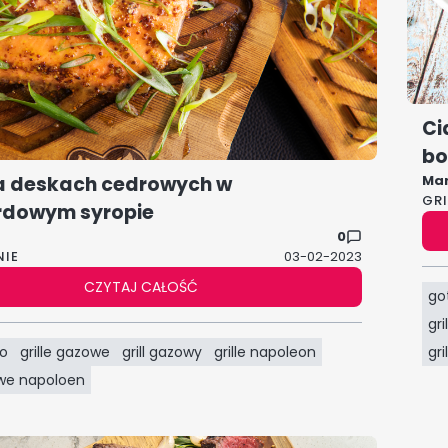
Ci
bo
a deskach cedrowych w
Ma
GR
rdowym syropie
0
NIE
03-02-2023
CZYTAJ CAŁOŚĆ
go
gr
ko
grille gazowe
grill gazowy
grille napoleon
gr
owe napoloen