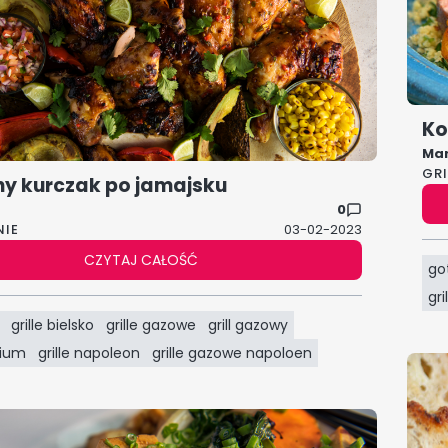
Ko
Ma
GR
y kurczak po jamajsku
0
NIE
03-02-2023
CZYTAJ CAŁOŚĆ
go
gr
grille bielsko
grille gazowe
grill gazowy
mium
grille napoleon
grille gazowe napoloen