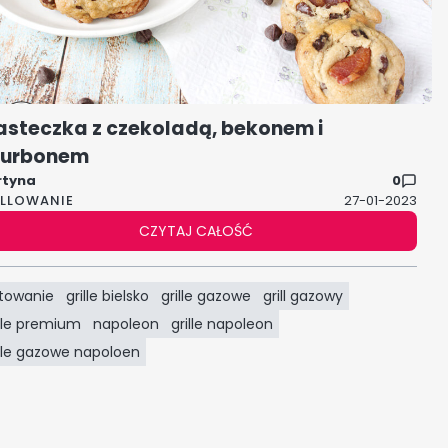
asteczka z czekoladą, bekonem i
urbonem
rtyna
0
ILLOWANIE
27-01-2023
CZYTAJ CAŁOŚĆ
towanie
grille bielsko
grille gazowe
grill gazowy
ille premium
napoleon
grille napoleon
ille gazowe napoloen