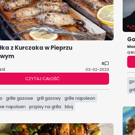
Go
łka z Kurczaka w Pieprzu
Ma
GR
owym
0
NIE
03-02-2023
CZYTAJ CAŁOŚĆ
go
gr
ko
grille gazowe
grill gazowy
grille napoleon
owe napoloen
przpisy na grilla
bbq