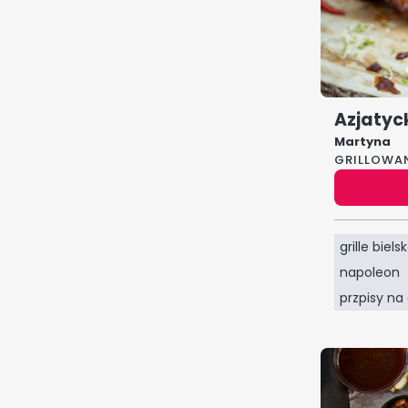
Azjatyck
Martyna
GRILLOWA
grille biels
napoleon
przpisy na g