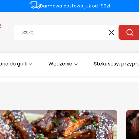
Darmowa dostawa już od 199zł
Rabaty -50% na wybrane produkty
5
Wyczyść
Szuk
ia do grilli
Wędzenie
Steki, sosy, przyp