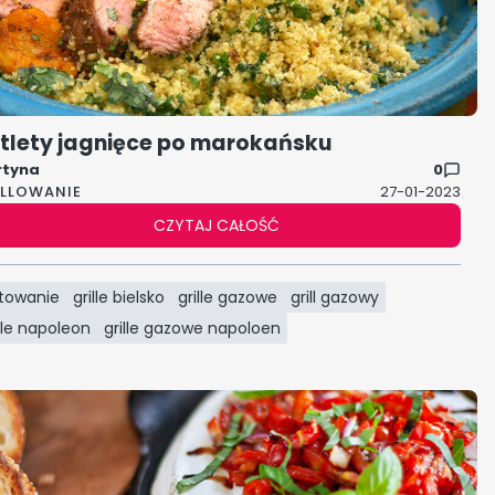
tlety jagnięce po marokańsku
rtyna
0
ILLOWANIE
27-01-2023
CZYTAJ CAŁOŚĆ
towanie
grille bielsko
grille gazowe
grill gazowy
ille napoleon
grille gazowe napoloen