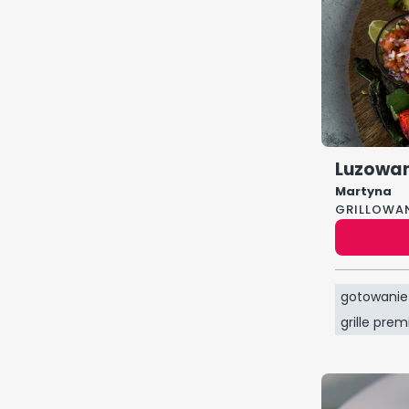
Luzowan
Martyna
GRILLOWA
gotowanie
grille pre