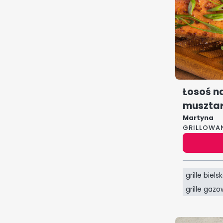
Łosoś n
muszta
Martyna
GRILLOWA
grille biels
grille gaz