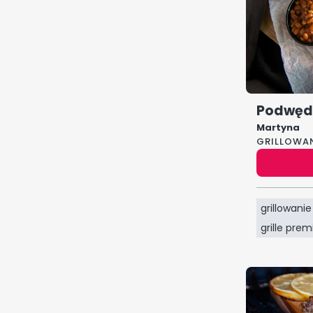
Podwędz
Martyna
GRILLOWA
grillowanie
grille pre