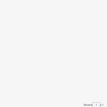
Strona
z 1