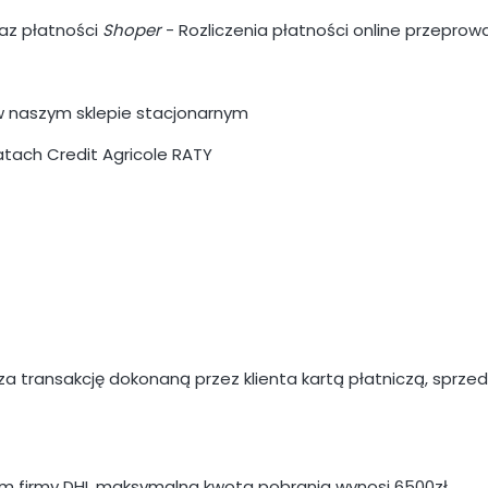
raz płatności
Shoper
- Rozliczenia płatności online przeprow
w naszym sklepie stacjonarnym
atach Credit Agricole RATY
 transakcję dokonaną przez klienta kartą płatniczą, sprz
em firmy DHL maksymalna kwota pobrania wynosi 6500zł