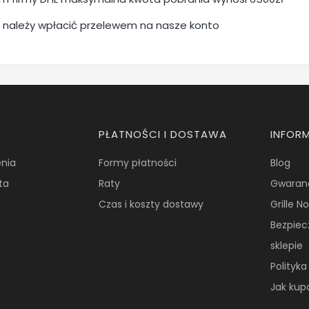
 należy wpłacić przelewem na nasze konto
PŁATNOŚCI I DOSTAWA
INFOR
nia
Formy płatności
Blog
ta
Raty
Gwaran
Czas i koszty dostawy
Grille 
Bezpie
sklepie
Polityk
Jak ku