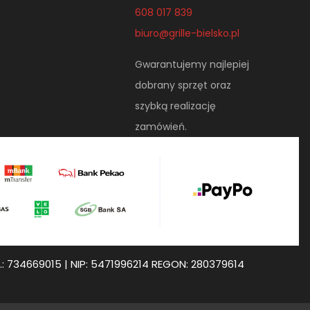
608 017 839
biuro@grille-bielsko.pl
Gwarantujemy najlepiej
dobrany sprzęt oraz
szybką realizację
zamówień.
.: 734669015 | NIP: 5471996214 REGON: 280379614