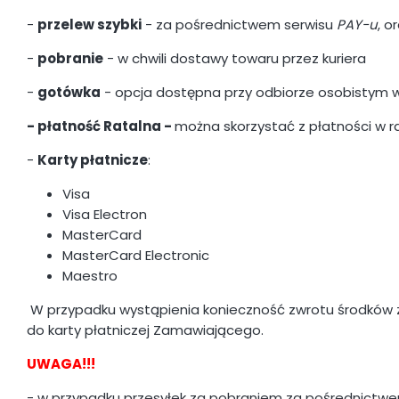
-
przelew szybki
- za pośrednictwem serwisu
PAY-u
, o
-
pobranie
- w chwili dostawy towaru przez kuriera
-
gotówka
- opcja dostępna przy odbiorze osobistym 
- płatność Ratalna -
można skorzystać z płatności w r
-
Karty płatnicze
:
Visa
Visa Electron
MasterCard
MasterCard Electronic
Maestro
W przypadku wystąpienia konieczność zwrotu środków za
do karty płatniczej Zamawiającego.
UWAGA!!!
- w przypadku przesyłek za pobraniem za pośrednictw