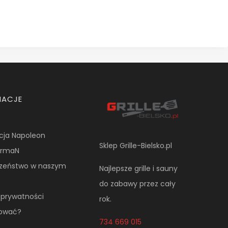
MACJE
cja Napoleon
Sklep Grille-Bielsko.pl
NormaN
czeństwo w naszym
Najlepsze grille i sauny
do zabawy przez cały
a prywatności
rok.
pować?
734 669 015