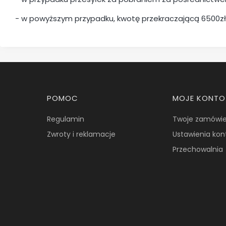
- w powyższym przypadku, kwotę przekraczającą 6500zł
Linki w stopce
POMOC
MOJE KONTO
Regulamin
Twoje zamówie
Zwroty i reklamacje
Ustawienia kon
Przechowalnia