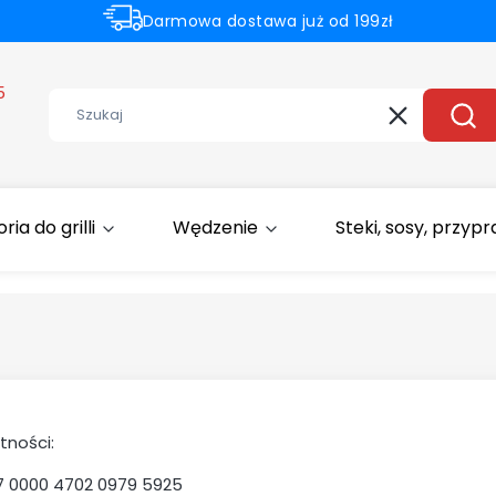
Darmowa dostawa już od 199zł
Rabaty -50% na wybrane produkty
5
Wyczyść
Szuk
ia do grilli
Wędzenie
Steki, sosy, przyp
tności:
7 0000 4702 0979 5925