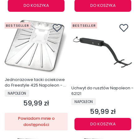
DO KOSZYKA
DO KOSZYKA
BESTSELLER
BESTSELLER
Jednorazowe tacki ociekowe
do Freestyle 425 Napoleon - 3
Uchwyt do rusztów Napoleon -
sztuki - 62029
PRODUCENT
NAPOLEON
62121
PRODUCENT
59,99 zł
NAPOLEON
Cena
59,99 zł
Cena
Powiadom mnie o
DO KOSZYKA
dostępności