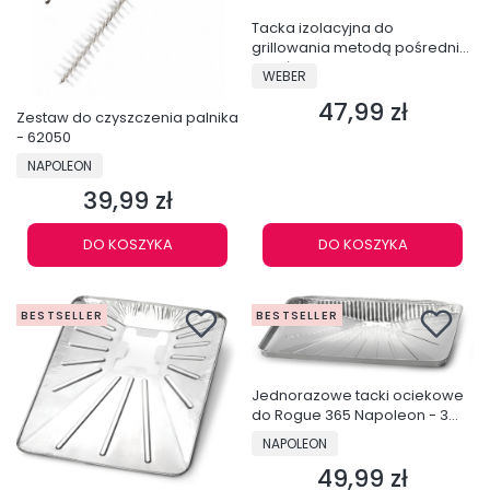
Tacka izolacyjna do
grillowania metodą pośrednią
- mała - 6561
PRODUCENT
WEBER
47,99 zł
Cena
Zestaw do czyszczenia palnika
- 62050
PRODUCENT
NAPOLEON
39,99 zł
Cena
DO KOSZYKA
DO KOSZYKA
BESTSELLER
BESTSELLER
Jednorazowe tacki ociekowe
do Rogue 365 Napoleon - 3
sztuki - 62024
PRODUCENT
NAPOLEON
49,99 zł
Cena