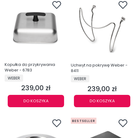
Kopułka do przykrywania
Uchwyt na pokrywę Weber -
Weber - 6783
8411
PRODUCENT
PRODUCENT
WEBER
WEBER
239,00 zł
239,00 zł
Cena
Cena
DO KOSZYKA
DO KOSZYKA
BESTSELLER