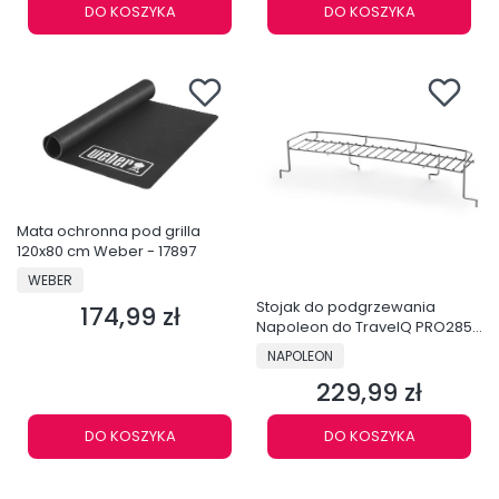
DO KOSZYKA
DO KOSZYKA
Mata ochronna pod grilla
120x80 cm Weber - 17897
PRODUCENT
WEBER
Stojak do podgrzewania
174,99 zł
Cena
Napoleon do TravelQ PRO285 /
X - 71286
PRODUCENT
NAPOLEON
229,99 zł
Cena
DO KOSZYKA
DO KOSZYKA