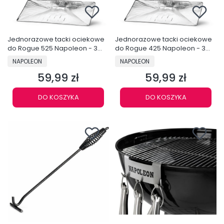
Jednorazowe tacki ociekowe
Jednorazowe tacki ociekowe
do Rogue 525 Napoleon - 3
do Rogue 425 Napoleon - 3
sztuki - 62021
sztuki - 62020
PRODUCENT
PRODUCENT
NAPOLEON
NAPOLEON
59,99 zł
59,99 zł
Cena
Cena
DO KOSZYKA
DO KOSZYKA