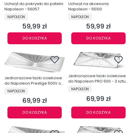
Uchwyt do pokrywki do patelni
Uchwyt na akcesoria
Napoleon - 56057
Napoleon - 55100
PRODUCENT
PRODUCENT
NAPOLEON
NAPOLEON
59,99 zł
59,99 zł
Cena
Cena
DO KOSZYKA
DO KOSZYKA
Jednorazowe tacki ociekowe
Jednorazowe tacki ociekowe
do Napoleon PRO 500 - 3 sztuki
do Napoleon Prestige 500V od
- 62023
PRODUCENT
2025r - 3 sztuki - 62070
NAPOLEON
PRODUCENT
NAPOLEON
69,99 zł
Cena
69,99 zł
Cena
DO KOSZYKA
DO KOSZYKA