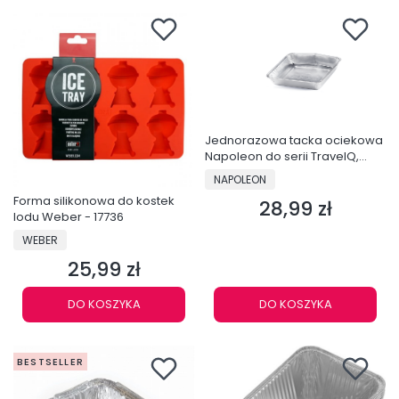
Jednorazowa tacka ociekowa
Napoleon do serii TravelQ,
zestaw 5 szt - 62006
PRODUCENT
NAPOLEON
Forma silikonowa do kostek
28,99 zł
Cena
lodu Weber - 17736
PRODUCENT
WEBER
25,99 zł
Cena
DO KOSZYKA
DO KOSZYKA
BESTSELLER