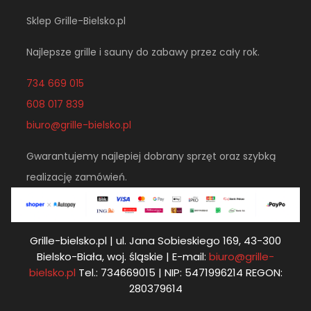
Sklep Grille-Bielsko.pl
Najlepsze grille i sauny do zabawy przez cały rok.
734 669 015
608 017 839
biuro@grille-bielsko.pl
Gwarantujemy najlepiej dobrany sprzęt oraz szybką
realizację zamówień.
Grille-bielsko.pl | ul. Jana Sobieskiego 169, 43-300
Bielsko-Biała, woj. śląskie | E-mail:
biuro@grille-
bielsko.pl
Tel.: 734669015 | NIP: 5471996214 REGON:
280379614