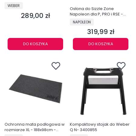
PRODUCENT
WEBER
Osłona do Sizzle Zone
289,00 zł
Napoleon dla P, PRO i RSE -
Cena
71301
PRODUCENT
NAPOLEON
319,99 zł
Cena
DO KOSZYKA
DO KOSZYKA
Ochronna mata podłogowa w
Kompaktowy stojak do Weber
rozmiarze XL - 188x98cm -
Q N- 3400855
3400134