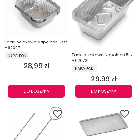
Tacki ociekowe Napoleon 5szt.
- 62007
PRODUCENT
Tacki ociekowe Napoleon 5szt.
NAPOLEON
- 62072
28,99 zł
Cena
PRODUCENT
NAPOLEON
29,99 zł
Cena
DO KOSZYKA
DO KOSZYKA