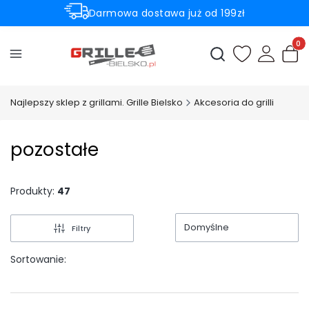
Darmowa dostawa już od 199zł
Rabaty -50% na wybrane produkty
Produ
Otwórz wyszukiwark
Najlepszy sklep z grillami. Grille Bielsko
Akcesoria do grilli
pozostałe
Produkty:
47
Domyślne
Filtry
Sortowanie: