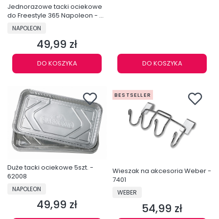
Jednorazowe tacki ociekowe
do Freestyle 365 Napoleon - 3
sztuki - 62026
PRODUCENT
NAPOLEON
49,99 zł
Cena
DO KOSZYKA
DO KOSZYKA
BESTSELLER
Duże tacki ociekowe 5szt. -
Wieszak na akcesoria Weber -
62008
7401
PRODUCENT
NAPOLEON
PRODUCENT
WEBER
49,99 zł
Cena
54,99 zł
Cena