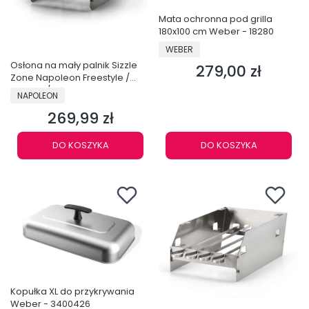
Mata ochronna pod grilla
180x100 cm Weber - 18280
PRODUCENT
WEBER
Osłona na mały palnik Sizzle
279,00 zł
Cena
Zone Napoleon Freestyle /
Legend / Rogue XT - 71302
PRODUCENT
NAPOLEON
269,99 zł
Cena
DO KOSZYKA
DO KOSZYKA
Kopułka XL do przykrywania
Weber - 3400426