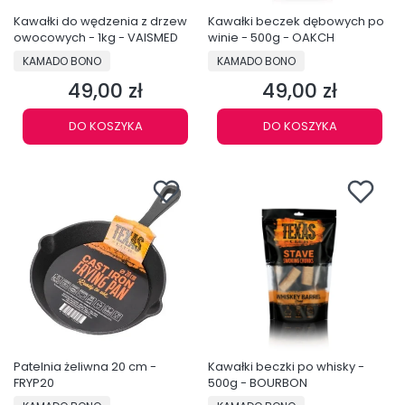
Kawałki do wędzenia z drzew
Kawałki beczek dębowych po
owocowych - 1kg - VAISMED
winie - 500g - OAKCH
PRODUCENT
PRODUCENT
KAMADO BONO
KAMADO BONO
49,00 zł
49,00 zł
Cena
Cena
DO KOSZYKA
DO KOSZYKA
Patelnia żeliwna 20 cm -
Kawałki beczki po whisky -
FRYP20
500g - BOURBON
PRODUCENT
PRODUCENT