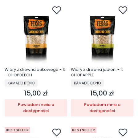
Wióry z drewna bukowego - 1L
Wióry z drewna jabłoni - 1L
- CHOPBEECH
CHOPAPPLE
PRODUCENT
PRODUCENT
KAMADO BONO
KAMADO BONO
15,00 zł
15,00 zł
Cena
Cena
Powiadom mnie o
Powiadom mnie o
dostępności
dostępności
BESTSELLER
BESTSELLER