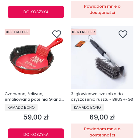
Powiadom mnie o
DO KOSZYKA
dostępności
BESTSELLER
BESTSELLER
Czerwona, żeliwna,
3-głowicowa szczotka do
emaliowana patelnia Grand
czyszczenia rusztu - BRUSH-G3
Feu, 15,5 cm - FRYP15R
PRODUCENT
PRODUCENT
KAMADO BONO
KAMADO BONO
59,00 zł
69,00 zł
Cena
Cena
Powiadom mnie o
DO KOSZYKA
dostępności