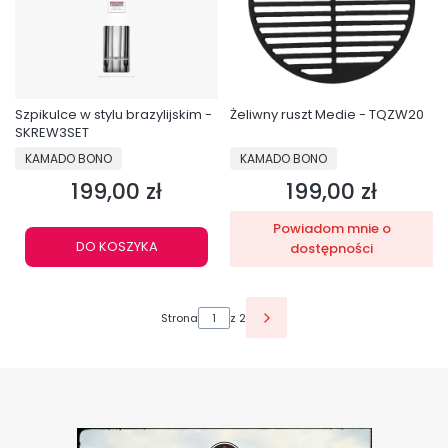
Szpikulce w stylu brazylijskim -
Żeliwny ruszt Medie - TQZW20
SKREW3SET
PRODUCENT
PRODUCENT
KAMADO BONO
KAMADO BONO
199,00 zł
199,00 zł
Cena
Cena
Powiadom mnie o
DO KOSZYKA
dostępności
Strona
z 2