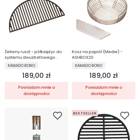
Żeliwny ruszt - półksiężyc do
Kosz na papiół (Medie) -
systemu dwustrefowego
ASHBOX20
Limited - DC25GRID
PRODUCENT
PRODUCENT
KAMADO BONO
KAMADO BONO
189,00 zł
189,00 zł
Cena
Cena
Powiadom mnie o
Powiadom mnie o
dostępności
dostępności
BESTSELLER