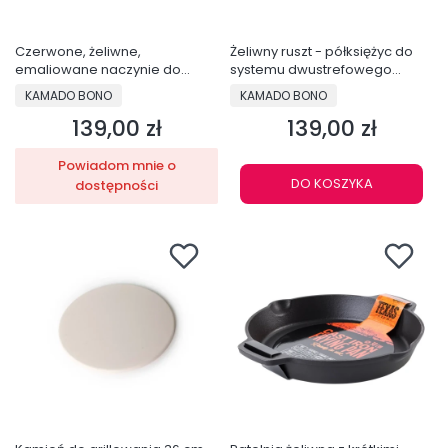
Czerwone, żeliwne,
Żeliwny ruszt - półksiężyc do
emaliowane naczynie do
systemu dwustrefowego
pieczenia Grand Feu, 1,7 l -
Medie - DC20GRID
PRODUCENT
PRODUCENT
KAMADO BONO
KAMADO BONO
FEUSQRED
139,00 zł
139,00 zł
Cena
Cena
Powiadom mnie o
DO KOSZYKA
dostępności