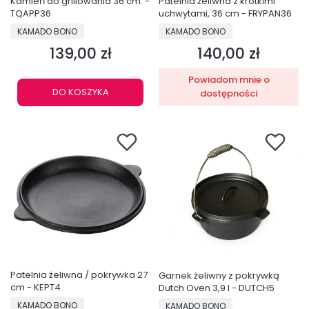
Kamień do grillowania 36 cm. -
Patelnia żeliwna z krótkimi
TQAPP36
uchwytami, 36 cm - FRYPAN36
PRODUCENT
PRODUCENT
KAMADO BONO
KAMADO BONO
139,00 zł
140,00 zł
Cena
Cena
Powiadom mnie o
DO KOSZYKA
dostępności
Patelnia żeliwna / pokrywka 27
Garnek żeliwny z pokrywką
cm - KEPT4
Dutch Oven 3,9 l - DUTCH5
PRODUCENT
PRODUCENT
KAMADO BONO
KAMADO BONO