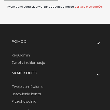
Twoje dane będą przetwarzane zgodnie z naszą
polityką prywatności
.
Linki w stopce
POMOC
Regulamin
Zwroty i reklamacje
MOJE KONTO
Twoje zamówienia
Ustawienia konta
Przechowalnia