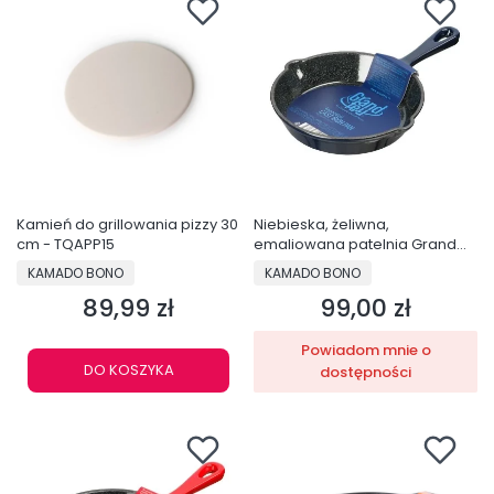
Kamień do grillowania pizzy 30
Niebieska, żeliwna,
cm - TQAPP15
emaliowana patelnia Grand
Feu, 25 cm - FRYP25M
PRODUCENT
PRODUCENT
KAMADO BONO
KAMADO BONO
89,99 zł
99,00 zł
Cena
Cena
Powiadom mnie o
DO KOSZYKA
dostępności