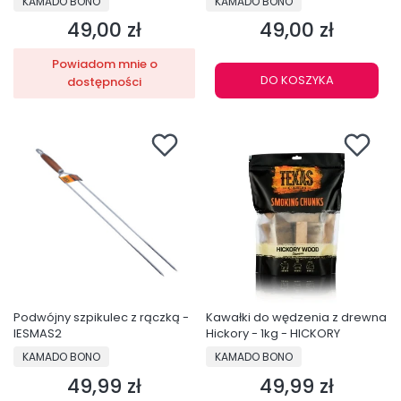
KAMADO BONO
KAMADO BONO
49,00 zł
49,00 zł
Cena
Cena
Powiadom mnie o
DO KOSZYKA
dostępności
Podwójny szpikulec z rączką -
Kawałki do wędzenia z drewna
IESMAS2
Hickory - 1kg - HICKORY
PRODUCENT
PRODUCENT
KAMADO BONO
KAMADO BONO
49,99 zł
49,99 zł
Cena
Cena