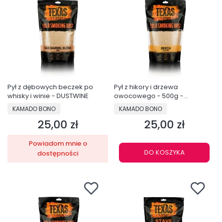
Pył z dębowych beczek po
Pył z hikory i drzewa
whisky i winie - DUSTWINE
owocowego - 500g -
DUSTHICK
PRODUCENT
PRODUCENT
KAMADO BONO
KAMADO BONO
25,00 zł
25,00 zł
Cena
Cena
Powiadom mnie o
DO KOSZYKA
dostępności