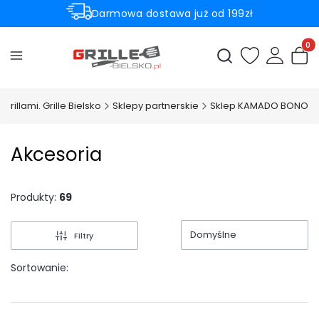
Darmowa dostawa już od 199zł
Rabaty -50% na wybrane produkty
Produ
Otwórz wyszukiwark
grillami. Grille Bielsko
Sklepy partnerskie
Sklep KAMADO BONO
Akcesoria
Produkty:
69
Domyślne
Filtry
Sortowanie: