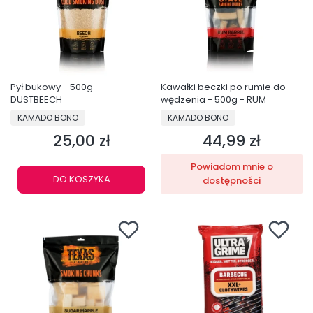
Pył bukowy - 500g -
Kawałki beczki po rumie do
DUSTBEECH
wędzenia - 500g - RUM
PRODUCENT
PRODUCENT
KAMADO BONO
KAMADO BONO
25,00 zł
44,99 zł
Cena
Cena
Powiadom mnie o
DO KOSZYKA
dostępności