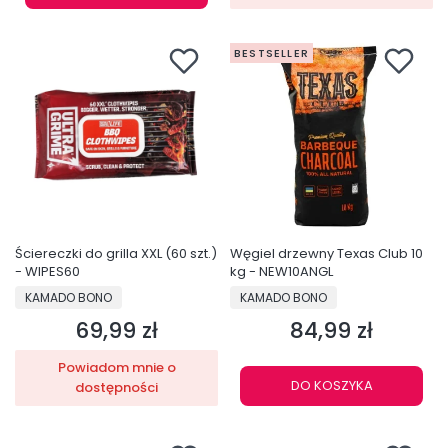
BESTSELLER
Ściereczki do grilla XXL (60 szt.)
Węgiel drzewny Texas Club 10
- WIPES60
kg - NEW10ANGL
PRODUCENT
PRODUCENT
KAMADO BONO
KAMADO BONO
69,99 zł
84,99 zł
Cena
Cena
Powiadom mnie o
DO KOSZYKA
dostępności