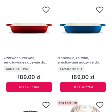
Czerwone, żeliwne,
Niebieskie, żeliwne,
emaliowane naczynie do
emaliowane naczynie do
pieczenia 33cm - PAN33RED
pieczenia 33cm - PAN33BLUE
PRODUCENT
PRODUCENT
KAMADO BONO
KAMADO BONO
189,00 zł
189,00 zł
Cena
Cena
DO KOSZYKA
DO KOSZYKA
BESTSELLER