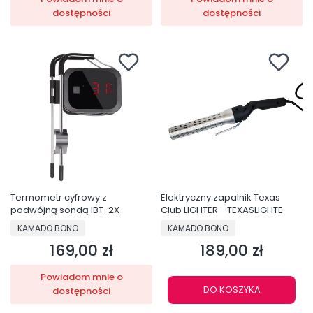
dostępności
dostępności
Termometr cyfrowy z
Elektryczny zapalnik Texas
podwójną sondą IBT-2X
Club LIGHTER - TEXASLIGHTE
PRODUCENT
PRODUCENT
KAMADO BONO
KAMADO BONO
169,00 zł
189,00 zł
Cena
Cena
Powiadom mnie o
DO KOSZYKA
dostępności