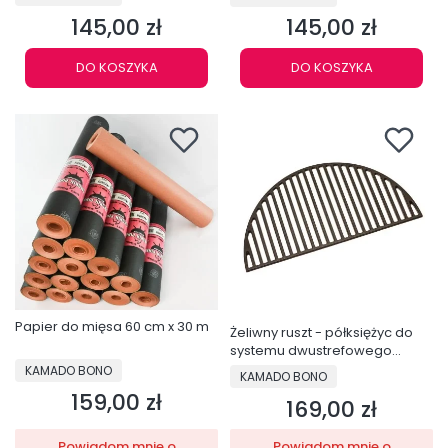
145,00 zł
145,00 zł
Cena
Cena
DO KOSZYKA
DO KOSZYKA
Papier do mięsa 60 cm x 30 m
Żeliwny ruszt - półksiężyc do
systemu dwustrefowego
PRODUCENT
Grande - DC23GRID
KAMADO BONO
PRODUCENT
KAMADO BONO
159,00 zł
Cena
169,00 zł
Cena
Powiadom mnie o
Powiadom mnie o