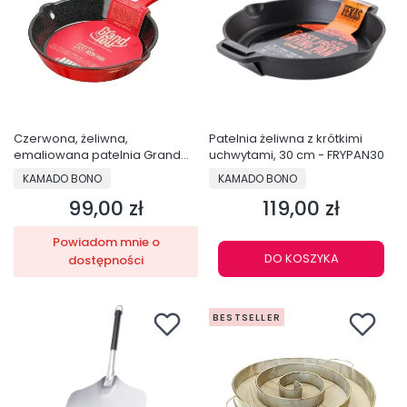
Czerwona, żeliwna,
Patelnia żeliwna z krótkimi
emaliowana patelnia Grand
uchwytami, 30 cm - FRYPAN30
Feu, 25 cm - FRYP25R
PRODUCENT
PRODUCENT
KAMADO BONO
KAMADO BONO
99,00 zł
119,00 zł
Cena
Cena
Powiadom mnie o
DO KOSZYKA
dostępności
BESTSELLER