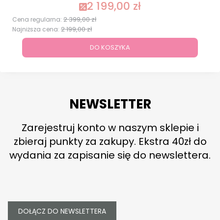
2 199,00 zł
Cena promocyjna
2 399,00 zł
Cena regularna:
2 199,00 zł
Najniższa cena:
DO KOSZYKA
NEWSLETTER
Zarejestruj konto w naszym sklepie i
zbieraj punkty za zakupy. Ekstra 40zł do
wydania za zapisanie się do newslettera.
DOŁĄCZ DO NEWSLETTERA