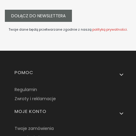
DOŁĄCZ DO NEWSLETTERA
Twoje dane będą przetwarzane zgodnie z naszą
polityką prywatności
.
Linki w stopce
POMOC
Regulamin
Zwroty i reklamacje
MOJE KONTO
Twoje zamówienia