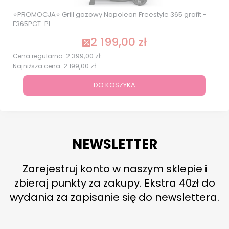
⭐PROMOCJA⭐ Grill gazowy Napoleon Freestyle 365 grafit -
F365PGT-PL
2 199,00 zł
Cena promocyjna
2 399,00 zł
Cena regularna:
2 199,00 zł
Najniższa cena:
DO KOSZYKA
NEWSLETTER
Zarejestruj konto w naszym sklepie i
zbieraj punkty za zakupy. Ekstra 40zł do
wydania za zapisanie się do newslettera.