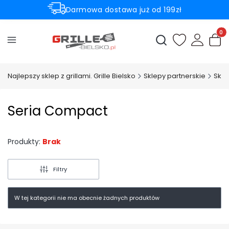
Darmowa dostawa już od 199zł
Rabaty -50% na wybrane produkty
Produ
Otwórz wyszukiwark
Najlepszy sklep z grillami. Grille Bielsko
Sklepy partnerskie
Skl
Seria Compact
Produkty:
Brak
Filtry
W tej kategorii nie ma obecnie żadnych produktów