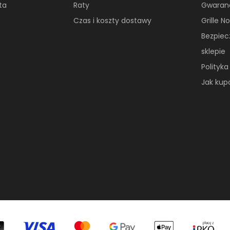
ta
Raty
Gwaran
Czas i koszty dostawy
Grille 
Bezpie
sklepie
Polityk
Jak ku