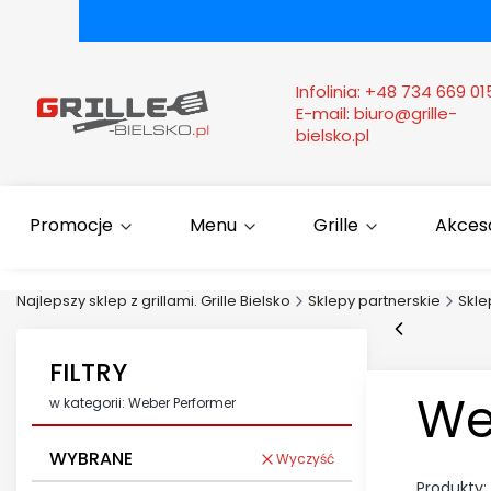
Infolinia:
+48 734 669 01
E-mail:
biuro@grille-
bielsko.pl
Promocje
Menu
Grille
Akcesor
Najlepszy sklep z grillami. Grille Bielsko
Sklepy partnerskie
Skl
FILTRY
We
w kategorii: Weber Performer
WYBRANE
Wyczyść
Produkty: