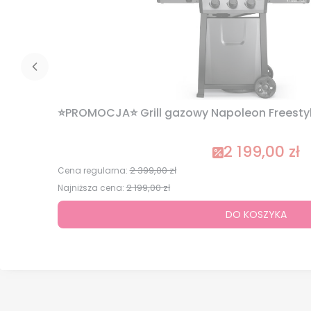
⭐PROMOCJA⭐ Grill gazowy Napoleon Freestyle
2 199,00 zł
Cena promocyj
2 399,00 zł
Cena regularna:
2 199,00 zł
Najniższa cena:
DO KOSZYKA