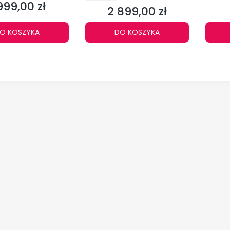
999,00 zł
1501959
na
2 899,00 zł
Cena
O KOSZYKA
DO KOSZYKA