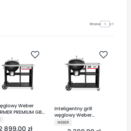
Strona
z 1
 węglowy Weber
Inteligentny grill
RMER PREMIUM GBS
węglowy Weber
- 1501966
CENT
R
Performer Premium 57
PRODUCENT
WEBER
2 899,00 zł
cm - 1501631
Cena