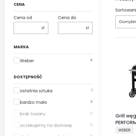
CENA
Sortowani
Cena od
Cena do
Domyśl
zł
zł
MARKA
Marka
4
Weber
DOSTĘPNOŚĆ
Dostępność
1
ostatnia sztuka
3
bardzo mało
0
brak towaru
Grill w
PERFORM
0
oczekujemy na dostawę
1501630
PRODUCE
WEBER