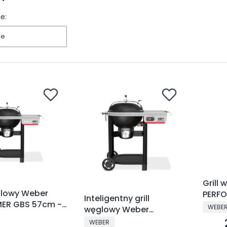
e:
ne
Grill
ęglowy Weber
PERFO
Inteligentny grill
ER GBS 57cm -
57cm 
PRODU
WEBE
węglowy Weber
NT
PERFORMER GBS 57cm -
PRODUCENT
WEBER