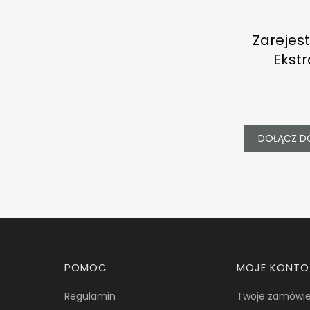
Zarejest
Ekstr
DOŁĄCZ D
Linki w stopce
POMOC
MOJE KONTO
Regulamin
Twoje zamówie