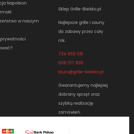
cja Napoleon
Sklep Grille-Bielsko.pl
NormaN
czeństwo w naszym
Najlepsze grille i sauny
do zabawy przez cały
a prywatności
rok.
pować?
734 669 015
608 017 839
biuro@grille-bielsko.pl
Gwarantujemy najlepiej
dobrany sprzęt oraz
szybką realizację
zamówień.