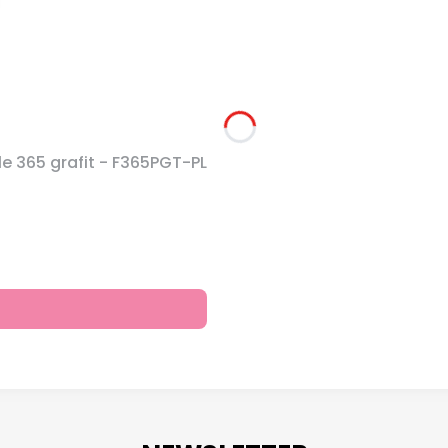
 365 grafit - F365PGT-PL
na