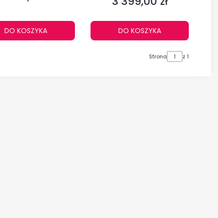
3 399,00 zł
Cena
DO KOSZYKA
DO KOSZYKA
Strona
z 1