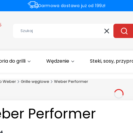
Darmowa dostawa już od 199zł
Rabaty -50% na wybrane produkty
5
Wyczyść
Szuk
ia do grilli
Wędzenie
Steki, sosy, przyp
ep Weber
Grille węglowe
Weber Performer
ber Performer
4