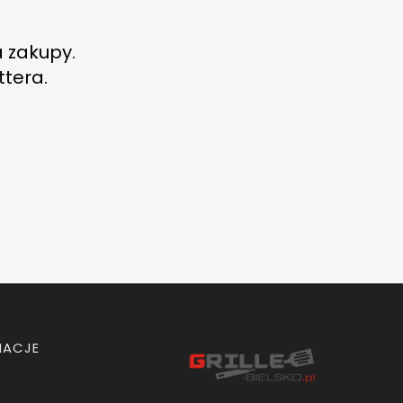
a zakupy.
ttera.
MACJE