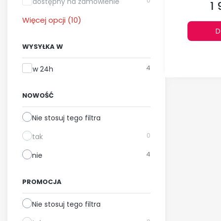
0
dostępny na zamówienie
1 
Ce
Więcej opcji (10)
D
WYSYŁKA W
Wysyłka w
4
w 24h
NOWOŚĆ
Nie stosuj tego filtra
0
tak
4
nie
PROMOCJA
Nie stosuj tego filtra