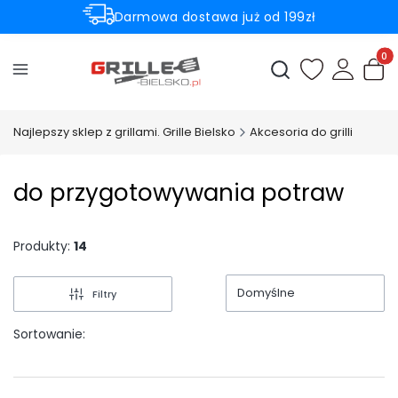
Darmowa dostawa już od 199zł
Rabaty -50% na wybrane produkty
Produ
Otwórz wyszukiwark
Najlepszy sklep z grillami. Grille Bielsko
Akcesoria do grilli
do przygotowywania potraw
Produkty:
14
Domyślne
Filtry
Sortowanie: