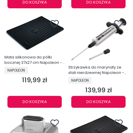
DO KOSZYKA
DO KOSZYKA
Mata silikonowa do półki
bocznej 37x27 cm Napoleon -
Strzykawka do marynaty ze
70122
PRODUCENT
NAPOLEON
stali nierdzewnej Napoleon -
55028
119,99 zł
Cena
PRODUCENT
NAPOLEON
139,99 zł
Cena
DO KOSZYKA
DO KOSZYKA