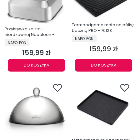
Termoodporna mata na półkę
Przykrywka ze stali
boczną PRO - 70123
nierdzewnej Napoleon -
PRODUCENT
NAPOLEON
GACP002
PRODUCENT
NAPOLEON
159,99 zł
Cena
159,99 zł
Cena
DO KOSZYKA
DO KOSZYKA