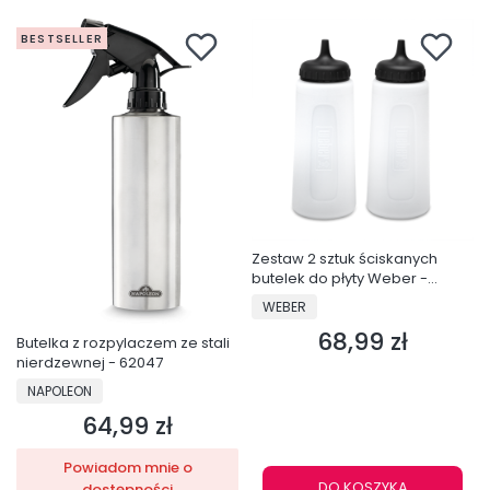
BESTSELLER
Zestaw 2 sztuk ściskanych
butelek do płyty Weber -
3401363
PRODUCENT
WEBER
68,99 zł
Cena
Butelka z rozpylaczem ze stali
nierdzewnej - 62047
PRODUCENT
NAPOLEON
64,99 zł
Cena
Powiadom mnie o
DO KOSZYKA
dostępności