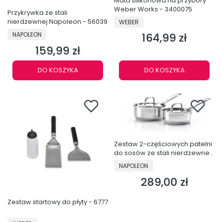
Mata silikonowa na przybory
Weber Works - 3400075
Przykrywka ze stali
PRODUCENT
nierdzewnej Napoleon - 56039
WEBER
PRODUCENT
164,99 zł
NAPOLEON
Cena
159,99 zł
Cena
DO KOSZYKA
DO KOSZYKA
Zestaw 2-częściowych patelni
do sosów ze stali nierdzewnej
- 70046
PRODUCENT
NAPOLEON
289,00 zł
Cena
Zestaw startowy do płyty - 6777
PRODUCENT