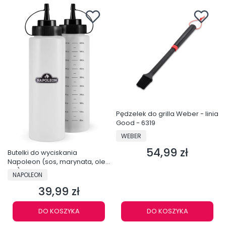
Pędzelek do grilla Weber - linia
Good - 6319
PRODUCENT
WEBER
54,99 zł
Cena
Butelki do wyciskania
Napoleon (sos, marynata, olej
itp.) - GACP004
PRODUCENT
NAPOLEON
39,99 zł
Cena
DO KOSZYKA
DO KOSZYKA