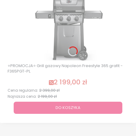
⭐PROMOCJA⭐ Grill gazowy Napoleon Freestyle 365 grafit -
F365PGT-PL
2 199,00 zł
Cena promocyjna
2 399,00 zł
Cena regularna:
2 199,00 zł
Najniższa cena:
DO KOSZYKA