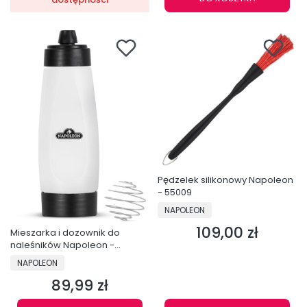
Pędzelek silikonowy Napoleon
- 55009
PRODUCENT
NAPOLEON
109,00 zł
Cena
Mieszarka i dozownik do
naleśników Napoleon -
GACP006
PRODUCENT
NAPOLEON
89,99 zł
Cena