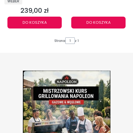
WEBER
239,00 zł
Cena
DO KOSZYKA
DO KOSZYKA
Strona
z 1