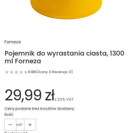
Forneza
Pojemnik do wyrastania ciasta, 1300
ml Forneza
0.00
(Oceny: 0 Recenzje: 0)
29,99 zł
z
23%
VAT
Ceny podane bez kosztów dostawy.
Ilość
szt.