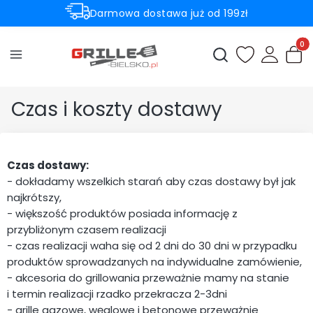
Darmowa dostawa już od 199zł
Rabaty -50% na wybrane produkty
Produ
Otwórz wyszukiwark
Czas i koszty dostawy
Czas dostawy:
- dokładamy wszelkich starań aby czas dostawy był jak
najkrótszy,
- większość produktów posiada informację z
przybliżonym czasem realizacji
- czas realizacji waha się od 2 dni do 30 dni w przypadku
produktów sprowadzanych na indywidualne zamówienie,
- akcesoria do grillowania przeważnie mamy na stanie
i termin realizacji rzadko przekracza 2-3dni
- grille gazowe, węglowe i betonowe przeważnie