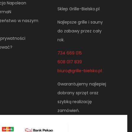
cja Napoleon
Sklep Grille-Bielsko.pl
NormaN
czeństwo w naszym
Najlepsze grille i sauny
do zabawy przez cały
a prywatności
rok.
pować?
734 669 015
608 017 839
biuro@grille-bielsko.pl
Gwarantujemy najlepiej
dobrany sprzęt oraz
szybką realizację
zamówień.