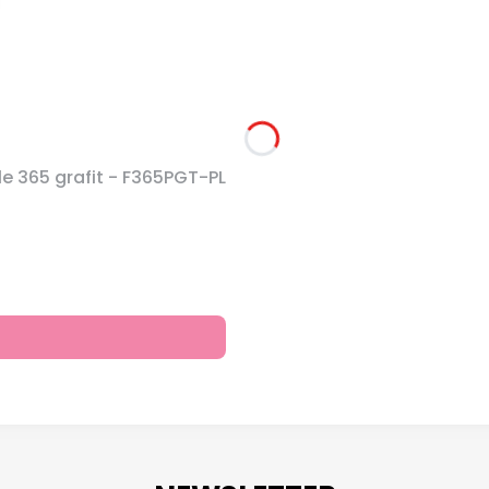
 365 grafit - F365PGT-PL
na