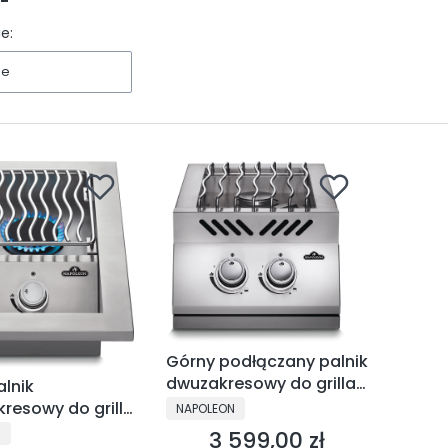
e:
ne
Górny podłączany palnik
dwuzakresowy do grilla
lnik
do zabudowy serii 500 -
PRODUCENT
resowy do grilla
NAPOLEON
BI12RTPSS-CE
owy serii 500 -
NT
3 599,00 zł
N
Cena