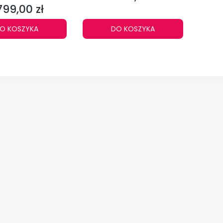
SS-CE
799,00 zł
na
O KOSZYKA
DO KOSZYKA