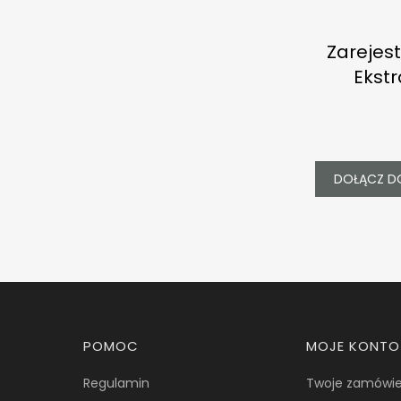
Zarejest
Ekstr
DOŁĄCZ D
Linki w stopce
POMOC
MOJE KONTO
Regulamin
Twoje zamówie