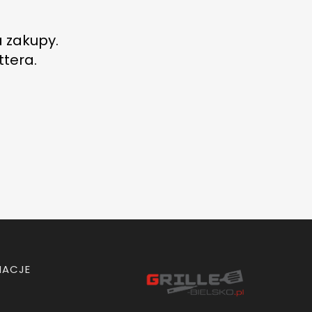
a zakupy.
ttera.
MACJE