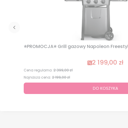
⭐PROMOCJA⭐ Grill gazowy Napoleon Freestyle
2 199,00 zł
Cena promocyj
2 399,00 zł
Cena regularna:
2 199,00 zł
Najniższa cena:
DO KOSZYKA