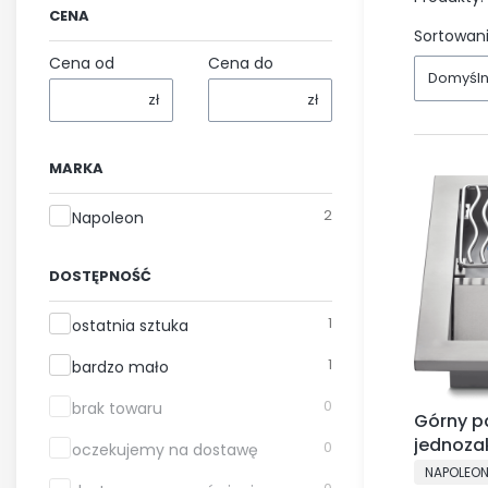
CENA
Sortowani
Cena od
Cena do
Domyśl
zł
zł
MARKA
Marka
2
Napoleon
DOSTĘPNOŚĆ
Dostępność
1
ostatnia sztuka
1
bardzo mało
0
brak towaru
Górny pa
jednozak
0
oczekujemy na dostawę
do zabud
PRODUCE
NAPOLEO