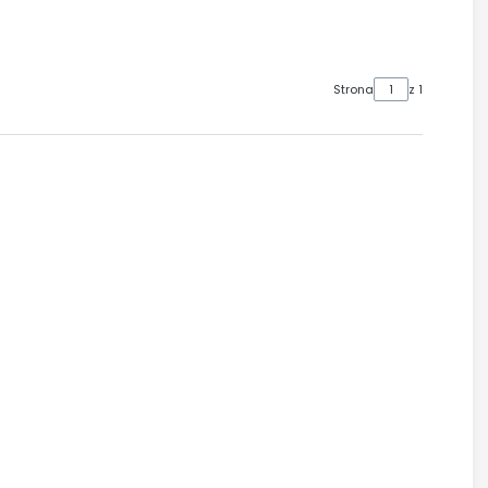
Strona
z 1