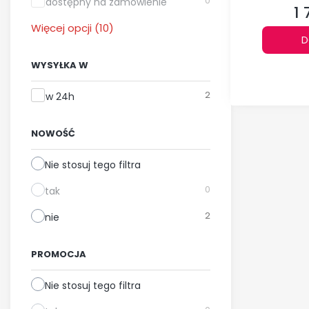
0
dostępny na zamówienie
BI10RTP
1 
Ce
Więcej opcji (10)
D
WYSYŁKA W
Wysyłka w
2
w 24h
NOWOŚĆ
Nie stosuj tego filtra
0
tak
2
nie
PROMOCJA
Nie stosuj tego filtra