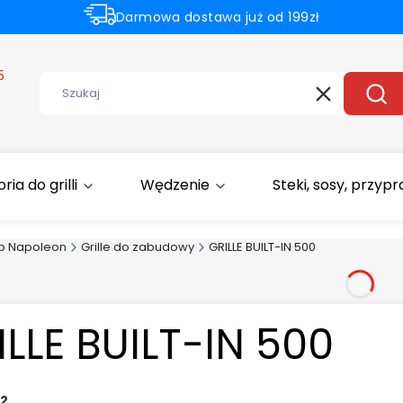
Darmowa dostawa już od 199zł
Rabaty -50% na wybrane produkty
5
Wyczyść
Szuk
ia do grilli
Wędzenie
Steki, sosy, przyp
p Napoleon
Grille do zabudowy
GRILLE BUILT-IN 500
ILLE BUILT-IN 500
2