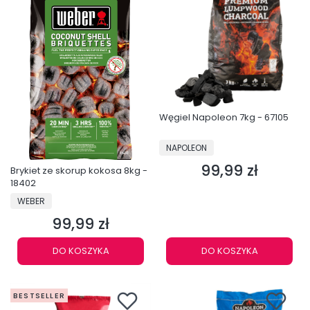
Węgiel Napoleon 7kg - 67105
PRODUCENT
NAPOLEON
99,99 zł
Cena
Brykiet ze skorup kokosa 8kg -
18402
PRODUCENT
WEBER
99,99 zł
Cena
DO KOSZYKA
DO KOSZYKA
BESTSELLER