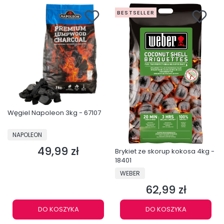
BESTSELLER
Węgiel Napoleon 3kg - 67107
PRODUCENT
NAPOLEON
49,99 zł
Cena
Brykiet ze skorup kokosa 4kg -
18401
PRODUCENT
WEBER
62,99 zł
Cena
DO KOSZYKA
DO KOSZYKA