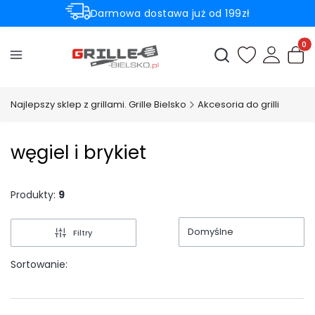
Darmowa dostawa już od 199zł
Rabaty -50% na wybrane produkty
Produ
Otwórz wyszukiwark
Najlepszy sklep z grillami. Grille Bielsko
Akcesoria do grilli
węgiel i brykiet
Produkty:
9
Domyślne
Filtry
Sortowanie: