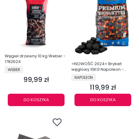
Węgiel drzewny 10 kg Weber -
1782624
⭐NOWOŚĆ 2024⭐ Brykiet
PRODUCENT
węglowy 10KG Napoleon -
WEBER
67104
PRODUCENT
NAPOLEON
99,99 zł
Cena
119,99 zł
Cena
DO KOSZYKA
DO KOSZYKA