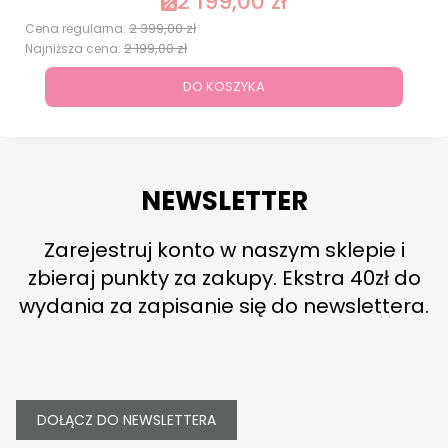
2 199,00 zł
Cena promocyjna
2 399,00 zł
Cena regularna:
2 199,00 zł
Najniższa cena:
DO KOSZYKA
NEWSLETTER
Zarejestruj konto w naszym sklepie i
zbieraj punkty za zakupy. Ekstra 40zł do
wydania za zapisanie się do newslettera.
DOŁĄCZ DO NEWSLETTERA