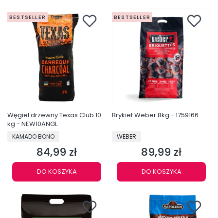
BESTSELLER
BESTSELLER
Węgiel drzewny Texas Club 10
Brykiet Weber 8kg - 1759166
kg - NEW10ANGL
PRODUCENT
PRODUCENT
KAMADO BONO
WEBER
84,99 zł
89,99 zł
Cena
Cena
DO KOSZYKA
DO KOSZYKA