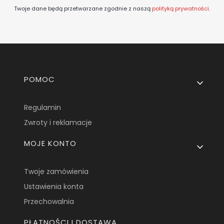
Twoje dane będą przetwarzane zgodnie z naszą
polityką prywatności
.
Linki w stopce
POMOC
Regulamin
Zwroty i reklamacje
MOJE KONTO
Twoje zamówienia
Ustawienia konta
Przechowalnia
PŁATNOŚCI I DOSTAWA