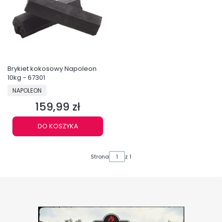
Brykiet kokosowy Napoleon
10kg - 67301
PRODUCENT
NAPOLEON
159,99 zł
Cena
DO KOSZYKA
Strona
z 1