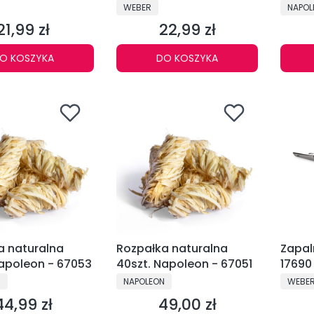
6705
NT
PRODUCENT
PRODU
WEBER
NAPOL
21,99 zł
22,99 zł
Cena
Cena
O KOSZYKA
DO KOSZYKA
a naturalna
Rozpałka naturalna
Zapal
Napoleon - 67053
40szt. Napoleon - 67051
17690
NT
PRODUCENT
PRODU
N
NAPOLEON
WEBE
44,99 zł
49,00 zł
Cena
Cena