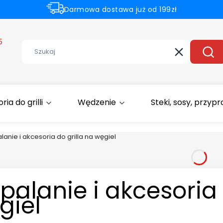
Darmowa dostawa już od 199zł
Rabaty -50% na wybrane produkty
5
Wyczyść
Szuk
ia do grilli
Wędzenie
Steki, sosy, przyp
lanie i akcesoria do grilla na węgiel
palanie i akcesoria 
giel