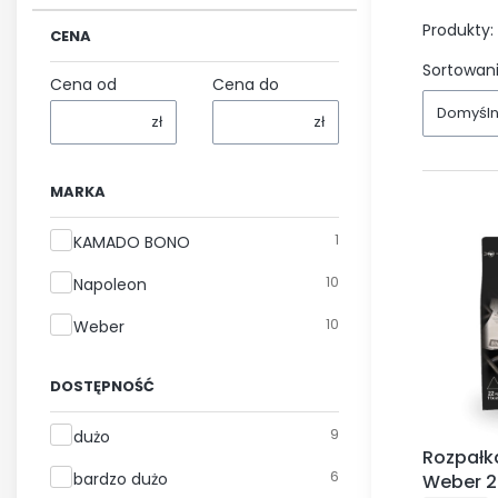
Produkty:
CENA
Sortowani
Cena od
Cena do
Domyśl
zł
zł
MARKA
Marka
1
KAMADO BONO
10
Napoleon
10
Weber
DOSTĘPNOŚĆ
Dostępność
9
dużo
Rozpałk
6
bardzo dużo
Weber 2