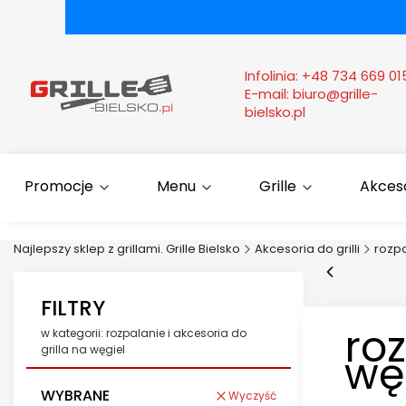
Infolinia:
+48 734 669 01
E-mail:
biuro@grille-
bielsko.pl
Promocje
Menu
Grille
Akcesor
Najlepszy sklep z grillami. Grille Bielsko
Akcesoria do grilli
rozpa
FILTRY
roz
w kategorii: rozpalanie i akcesoria do
grilla na węgiel
wę
WYBRANE
Wyczyść