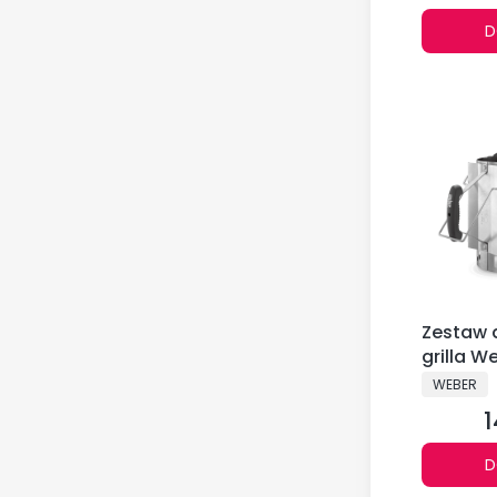
D
Zestaw 
grilla W
17631
PRODUCE
WEBER
1
C
D