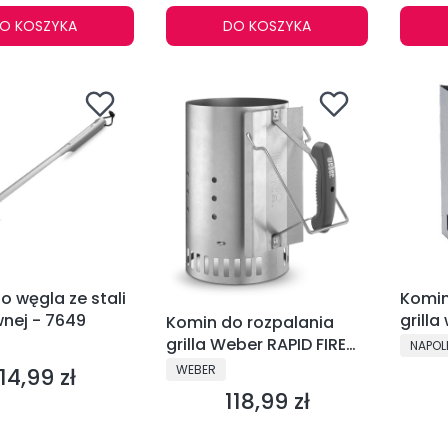
O KOSZYKA
DO KOSZYKA
o węgla ze stali
Komin
wnej - 7649
grill
Komin do rozpalania
Napol
NT
PRODU
grilla Weber RAPID FIRE
NAPOL
duży - 7416
PRODUCENT
WEBER
14,99 zł
ena
118,99 zł
Cena