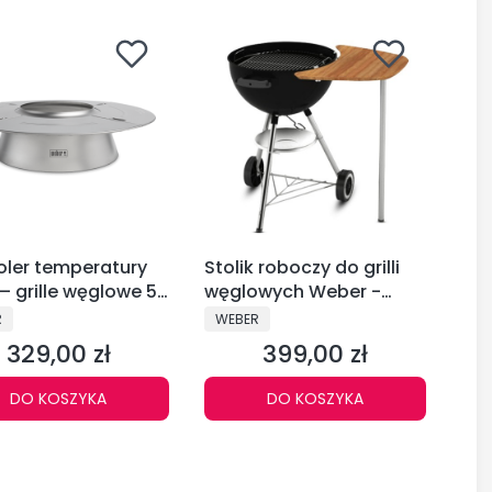
oler temperatury
Stolik roboczy do grilli
 — grille węglowe 57
węglowych Weber -
7666
17638
CENT
PRODUCENT
R
WEBER
329,00 zł
399,00 zł
Cena
Cena
DO KOSZYKA
DO KOSZYKA