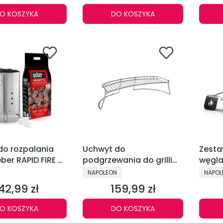
O KOSZYKA
DO KOSZYKA
do rozpalania
Uchwyt do
Zesta
eber RAPID FIRE -
podgrzewania do grilli
węgla
węglowych Napoleon -
szczy
NT
PRODUCENT
PRODU
NAPOLEON
NAPOL
71022
pogrz
42,99 zł
159,99 zł
ena
Cena
O KOSZYKA
DO KOSZYKA