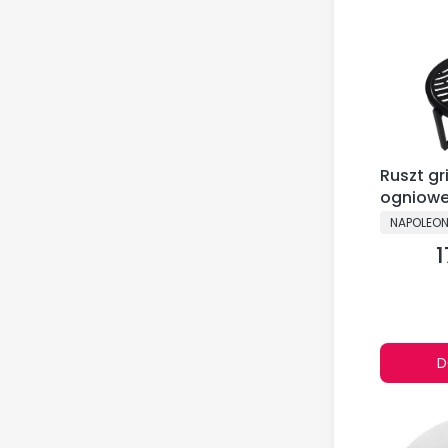
Ruszt gr
ogniowe
GAGD00
PRODUCE
NAPOLEO
1
C
D