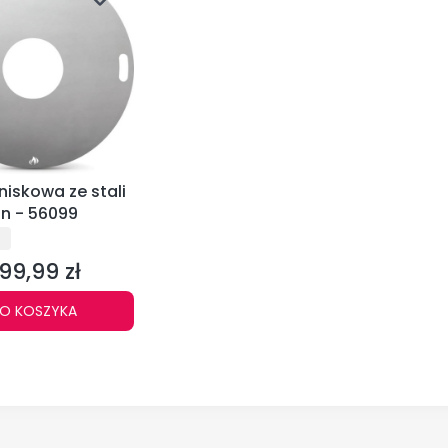
niskowa ze stali
n - 56099
NT
N
99,99 zł
ena
O KOSZYKA