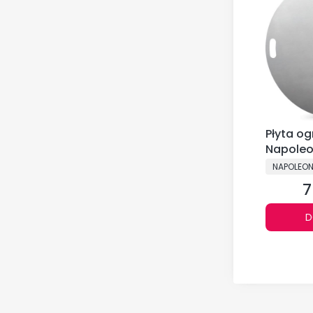
Płyta og
Napoleo
PRODUCE
NAPOLEO
7
C
D