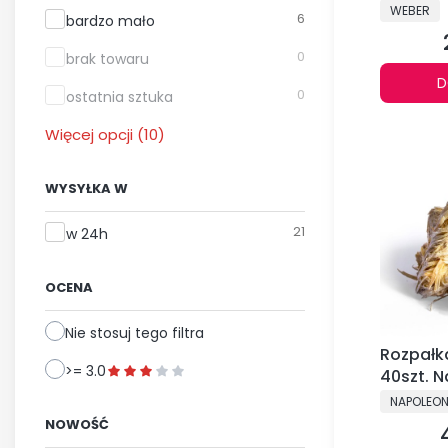
PRODUCE
WEBER
6
bardzo mało
0
brak towaru
D
0
ostatnia sztuka
Więcej opcji (10)
WYSYŁKA W
Wysyłka w
21
w 24h
OCENA
Nie stosuj tego filtra
Rozpałk
>= 3.0
40szt. 
PRODUCE
NAPOLEO
NOWOŚĆ