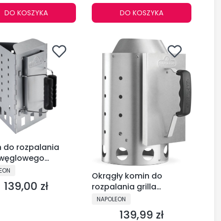
DO KOSZYKA
DO KOSZYKA
 do rozpalania
a węglowego
eon 67801
CENT
EON
Okrągły komin do
139,00 zł
Cena
rozpalania grilla
węglowego Napoleon -
PRODUCENT
NAPOLEON
67802
139,99 zł
Cena