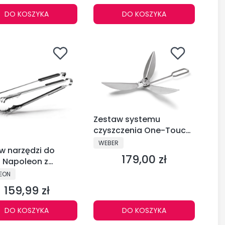
DO KOSZYKA
DO KOSZYKA
Zestaw systemu
czyszczenia One-Touch
57cm - 7444
PRODUCENT
WEBER
w narzędzi do
179,00 zł
Cena
 Napoleon z
pcami do węgla i
CENT
EON
ebaczem - 67740
159,99 zł
Cena
DO KOSZYKA
DO KOSZYKA