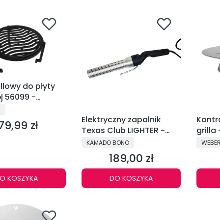
illowy do płyty
j 56099 -
1
NT
N
Elektryczny zapalnik
Kontr
79,99 zł
ena
Texas Club LIGHTER -
grilla
TEXASLIGHTE
cm - 
PRODUCENT
PRODU
KAMADO BONO
WEBE
189,00 zł
Cena
O KOSZYKA
DO KOSZYKA