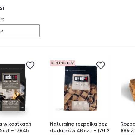
21
e:
ne
BESTSELLER
a w kostkach
Naturalna rozpałka bez
Rozpa
2szt - 17945
dodatków 48 szt. - 17612
100sz