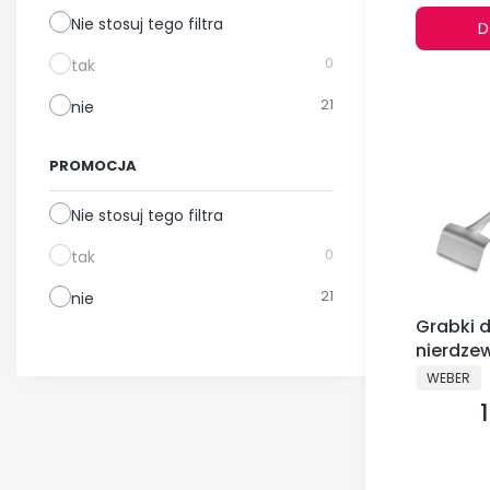
Nie stosuj tego filtra
D
0
tak
21
nie
PROMOCJA
Nie stosuj tego filtra
0
tak
21
nie
Grabki d
nierdze
PRODUCE
WEBER
1
C