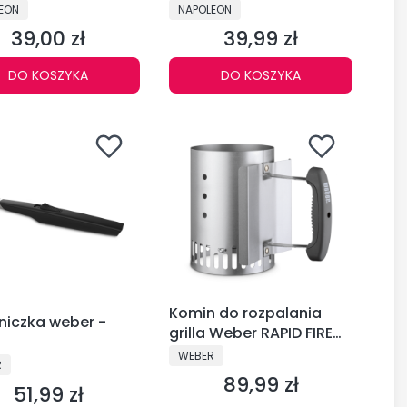
0
67052
CENT
PRODUCENT
EON
NAPOLEON
39,00 zł
39,99 zł
Cena
Cena
DO KOSZYKA
DO KOSZYKA
Komin do rozpalania
niczka weber -
grilla Weber RAPID FIRE
mały - 7447
PRODUCENT
WEBER
CENT
R
89,99 zł
Cena
51,99 zł
Cena