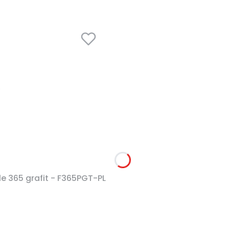
 365 grafit - F365PGT-PL
na