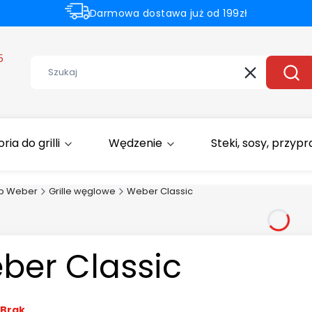
Darmowa dostawa już od 199zł
Rabaty -50% na wybrane produkty
5
Wyczyść
Szuk
ia do grilli
Wędzenie
Steki, sosy, przyp
ep Weber
Grille węglowe
Weber Classic
ber Classic
Brak