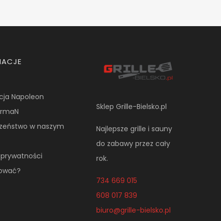
MACJE
cja Napoleon
Sklep Grille-Bielsko.pl
NormaN
czeństwo w naszym
Najlepsze grille i sauny
do zabawy przez cały
a prywatności
rok.
pować?
734 669 015
608 017 839
biuro@grille-bielsko.pl