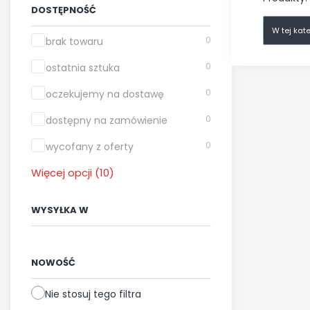
DOSTĘPNOŚĆ
W tej kat
Dostępność
0
brak towaru
0
ostatnia sztuka
0
oczekujemy na dostawę
0
dostępny na zamówienie
0
wycofany z oferty
Więcej opcji (10)
WYSYŁKA W
Wysyłka w
NOWOŚĆ
Nie stosuj tego filtra