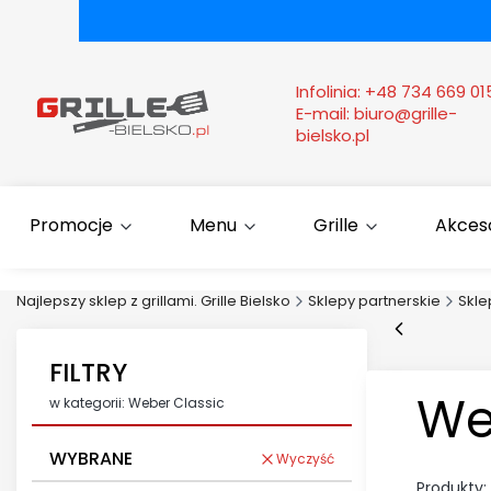
Infolinia:
+48 734 669 01
E-mail:
biuro@grille-
bielsko.pl
Promocje
Menu
Grille
Akcesor
Najlepszy sklep z grillami. Grille Bielsko
Sklepy partnerskie
Skl
FILTRY
We
w kategorii: Weber Classic
WYBRANE
Wyczyść
Produkty: