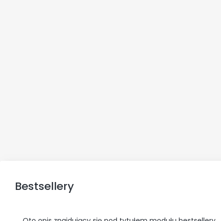
Bestsellery
Oto opis znajdujący się pod tytułem modułu bestsellery