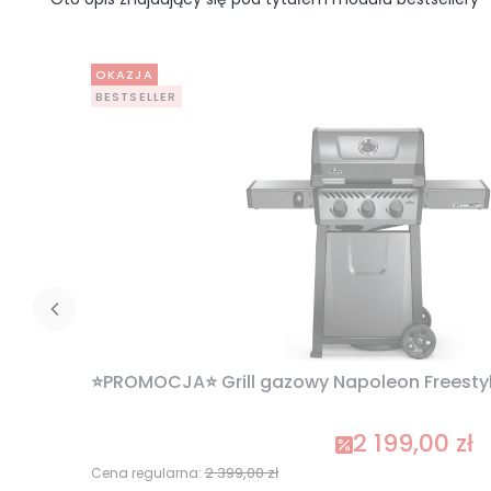
OKAZJA
BESTSELLER
⭐PROMOCJA⭐ Grill gazowy Napoleon Freestyle
2 199,00 zł
Cena promocyj
2 399,00 zł
Cena regularna: