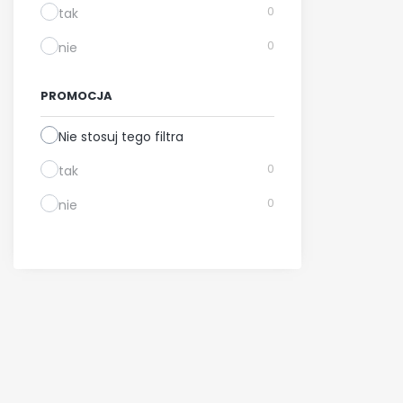
0
tak
0
nie
PROMOCJA
Nie stosuj tego filtra
0
tak
0
nie