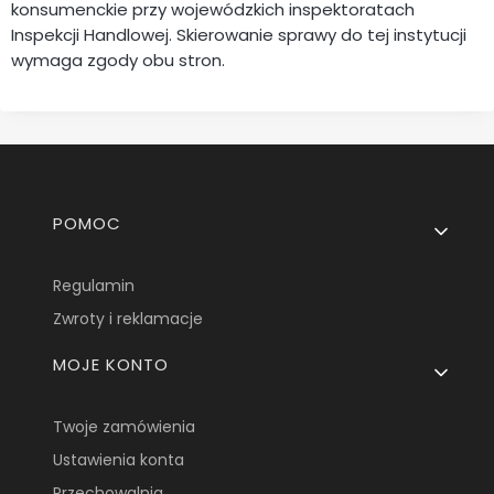
konsumenckie przy wojewódzkich inspektoratach
Inspekcji Handlowej. Skierowanie sprawy do tej instytucji
wymaga zgody obu stron.
Linki w stopce
POMOC
Regulamin
Zwroty i reklamacje
MOJE KONTO
Twoje zamówienia
Ustawienia konta
Przechowalnia