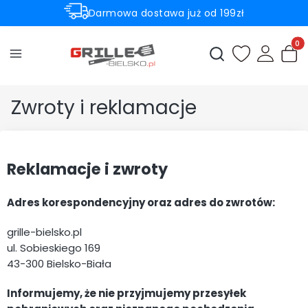
Darmowa dostawa już od 199zł
Rabaty -50% na wybrane produkty
Produ
Otwórz wyszukiwark
Zwroty i reklamacje
Reklamacje i zwroty
Adres korespondencyjny oraz adres do zwrotów:
grille-bielsko.pl
ul. Sobieskiego 169
43-300 Bielsko-Biała
Informujemy, że nie przyjmujemy przesyłek