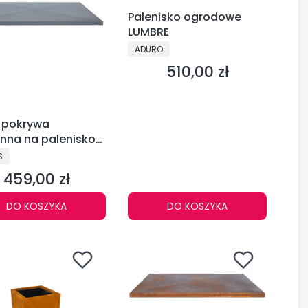
Palenisko ogrodowe
LUMBRE
PRODUCENT
ADURO
510,00 zł
Cena
s pokrywa
nna na palenisko
 Q1 ref. 2608-34
CENT
S
459,00 zł
Cena
DO KOSZYKA
DO KOSZYKA