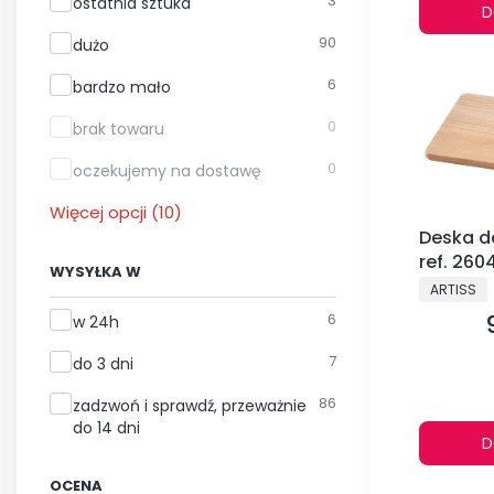
Dostępność
3
ostatnia sztuka
D
90
dużo
6
bardzo mało
0
brak towaru
0
oczekujemy na dostawę
Więcej opcji (10)
Deska do
ref. 260
WYSYŁKA W
PRODUCE
ARTISS
Wysyłka w
6
w 24h
7
do 3 dni
86
zadzwoń i sprawdź, przeważnie
do 14 dni
D
OCENA