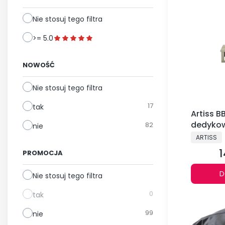
Nie stosuj tego filtra
>= 5.0
NOWOŚĆ
Nie stosuj tego filtra
17
tak
Artiss B
dedyko
82
nie
palenisk
PRODUCE
ARTISS
1
C
PROMOCJA
D
Nie stosuj tego filtra
0
tak
99
nie