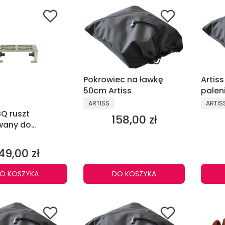
Pokrowiec na ławkę
Artis
50cm Artiss
palen
2605
PRODUCENT
PRODU
ARTISS
ARTIS
BQ ruszt
158,00 zł
Cena
wany do
a Z1 ref. 2608-76
NT
49,00 zł
ena
O KOSZYKA
DO KOSZYKA