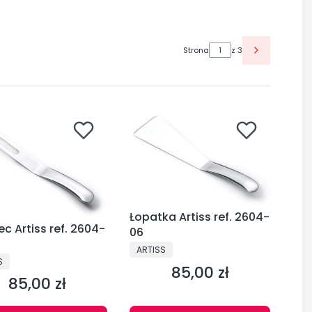
Strona
z 3
Łopatka Artiss ref. 2604-
c Artiss ref. 2604-
06
PRODUCENT
ARTISS
CENT
S
85,00 zł
Cena
85,00 zł
Cena