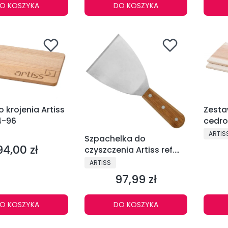
O KOSZYKA
DO KOSZYKA
 krojenia Artiss
Zesta
4-96
cedro
2604
NT
PRODU
ARTIS
Szpachelka do
94,00 zł
Cena
czyszczenia Artiss ref.
2604-94
PRODUCENT
ARTISS
97,99 zł
Cena
O KOSZYKA
DO KOSZYKA