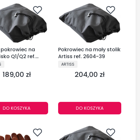
s pokrowiec na
Pokrowiec na mały stolik
isko Q1/Q2 ref.
Artiss ref. 2604-39
-69
CENT
PRODUCENT
S
ARTISS
189,00 zł
204,00 zł
Cena
Cena
DO KOSZYKA
DO KOSZYKA