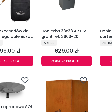
akcesoriów do
Doniczka 38x38 ARTISS
Donic
ego paleniska
grafit ref. 2603-20
corten
n Timberwolf
NT
PRODUCENT
PRODU
N
ARTISS
ARTIS
 (⌀ 47 cm)
99,00 zł
629,00 zł
ena
Cena
O KOSZYKA
ZOBACZ PRODUKT
Z
ko ogrodowe SOL