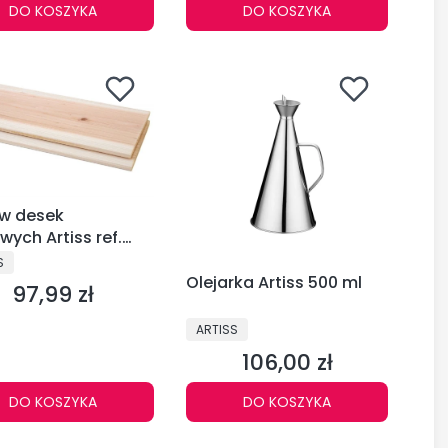
DO KOSZYKA
DO KOSZYKA
w desek
wych Artiss ref.
-97
CENT
S
Olejarka Artiss 500 ml
97,99 zł
Cena
PRODUCENT
ARTISS
106,00 zł
Cena
DO KOSZYKA
DO KOSZYKA