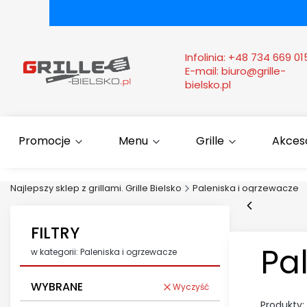
Infolinia:
+48 734 669 01
E-mail:
biuro@grille-
bielsko.pl
Promocje
Menu
Grille
Akcesor
Najlepszy sklep z grillami. Grille Bielsko
Paleniska i ogrzewacze
FILTRY
Pa
w kategorii: Paleniska i ogrzewacze
WYBRANE
Wyczyść
Produkty: