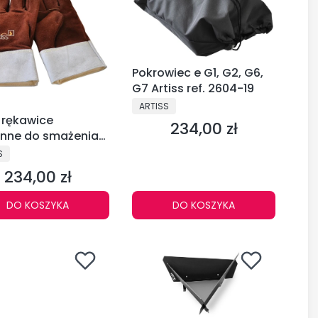
Pokrowiec e G1, G2, G6,
G7 Artiss ref. 2604-19
PRODUCENT
ARTISS
s rękawice
234,00 zł
Cena
nne do smażenia
2604-05
CENT
S
234,00 zł
Cena
DO KOSZYKA
DO KOSZYKA