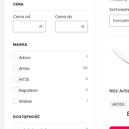
CENA
Sortowani
Cena od
Cena do
Domyśl
zł
zł
MARKA
Marka
7
Aduro
86
Artiss
4
HITZE
3
Napoleon
Nóż Arti
1
Weber
PRODUCE
ARTISS
DOSTĘPNOŚĆ