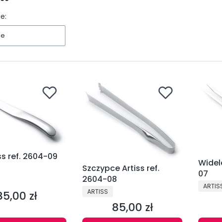
e:
ne
ss ref. 2604-09
Widele
Szczypce Artiss ref.
07
NT
2604-08
PRODU
ARTIS
PRODUCENT
ARTISS
85,00 zł
Cena
85,00 zł
Cena