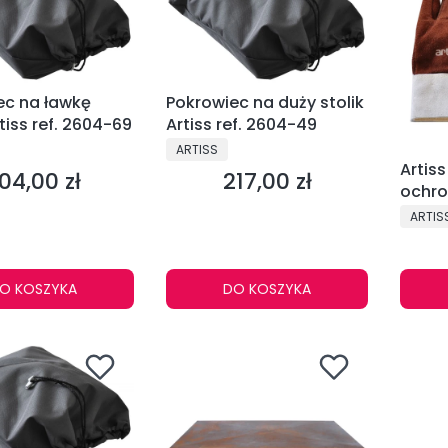
ec na ławkę
Pokrowiec na duży stolik
tiss ref. 2604-69
Artiss ref. 2604-49
NT
PRODUCENT
ARTISS
Artis
04,00 zł
217,00 zł
ena
Cena
ochro
ref. 
PRODU
ARTIS
O KOSZYKA
DO KOSZYKA