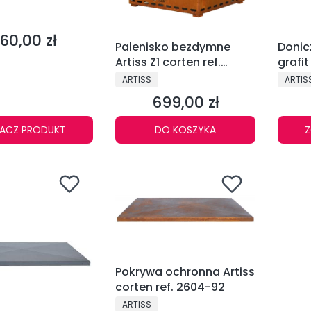
NT
60,00 zł
ena
Palenisko bezdymne
Donic
Artiss Z1 corten ref.
grafit
2608-73
PRODUCENT
PRODU
ARTISS
ARTIS
699,00 zł
Cena
ACZ PRODUKT
DO KOSZYKA
Z
Pokrywa ochronna Artiss
corten ref. 2604-92
PRODUCENT
ARTISS