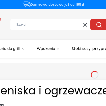
Darmowa dostawa już od 199zł
Rabaty -50% na wybrane produkty
5
Wyczyść
Szuk
ia do grilli
Wędzenie
Steki, sosy, przyp
leniska i ogrzewacz
99