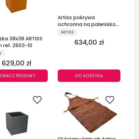
Artiss pokrywa
ochronna na palenisko
corten G1-G6-G7 BASIC
PRODUCENT
ARTISS
ref. 2604-63
zka 38x38 ARTISS
634,00 zł
Cena
 ref. 2603-10
CENT
S
629,00 zł
Cena
OBACZ PRODUKT
DO KOSZYKA