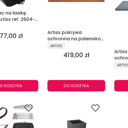
ec na ławkę
tiss ref. 2604-
NT
Artiss pokrywa
77,00 zł
ena
ochronna na palenisko
corten Q1 ref. 2608-33
PRODUCENT
ARTISS
Artis
419,00 zł
Cena
ochro
grafit
PRODU
ARTIS
O KOSZYKA
DO KOSZYKA