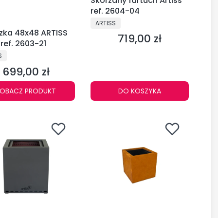
Skórzany fartuch Artiss
ref. 2604-04
PRODUCENT
ARTISS
zka 48x48 ARTISS
719,00 zł
Cena
 ref. 2603-21
CENT
S
699,00 zł
Cena
OBACZ PRODUKT
DO KOSZYKA