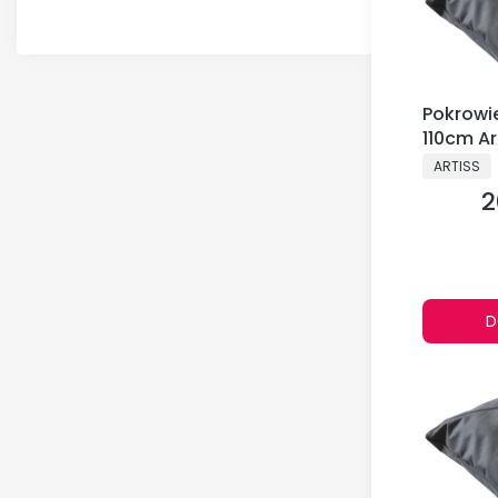
Pokrowi
110cm Ar
PRODUCE
ARTISS
2
C
D