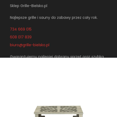
Sklep Grille-Bielsko.pl
Najlepsze grille i sauny do zabawy przez cały rok.
734 669 015
608 017 839
biuro@grille-bielsko.pl
Gwarantujemy najlepiej dobrany sprzęt oraz szybką
realizację zamówień.
Grille-bielsko.pl | ul. Jana Sobieskiego 169, 43-300
Bielsko-Biała, woj. śląskie | E-mail:
biuro@grille-
bielsko.pl
Tel.: 734669015 | NIP: 5471996214 REGON:
280379614