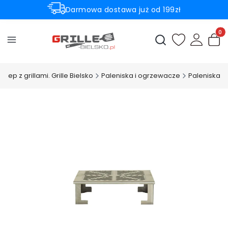
Darmowa dostawa już od 199zł
Rabaty -50% na wybrane produkty
Produ
Otwórz wyszukiwark
klep z grillami. Grille Bielsko
Paleniska i ogrzewacze
Paleniska