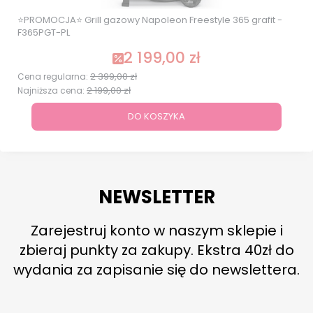
⭐PROMOCJA⭐ Grill gazowy Napoleon Freestyle 365 grafit -
F365PGT-PL
2 199,00 zł
Cena promocyjna
2 399,00 zł
Cena regularna:
2 199,00 zł
Najniższa cena:
DO KOSZYKA
NEWSLETTER
Zarejestruj konto w naszym sklepie i
zbieraj punkty za zakupy. Ekstra 40zł do
wydania za zapisanie się do newslettera.