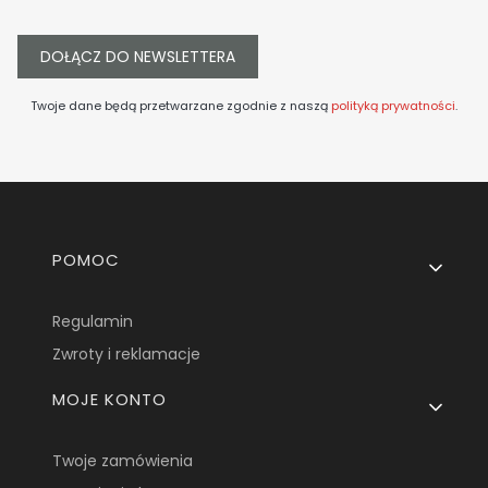
DOŁĄCZ DO NEWSLETTERA
Twoje dane będą przetwarzane zgodnie z naszą
polityką prywatności
.
Linki w stopce
POMOC
Regulamin
Zwroty i reklamacje
MOJE KONTO
Twoje zamówienia