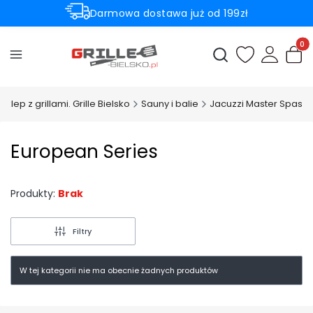
Darmowa dostawa już od 199zł
Rabaty -50% na wybrane produkty
Produ
Otwórz wyszukiwark
sklep z grillami. Grille Bielsko
Sauny i balie
Jacuzzi Master Spas
European Series
Produkty:
Brak
Filtry
W tej kategorii nie ma obecnie żadnych produktów