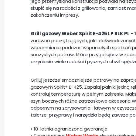
jego przemyślana konstrukcja pozwala na szyb
skupić się na radości z grillowania, zamiast m
zakończeniu imprezy.
Grill gazowy Weber Spirit E-425 LP BLK PL -
zarówno początkujących, jak i doświadczonyc
wspomnienia podczas wspaniałych spotkań przy
soczystych potraw, które przygotujesz w zacis
przyniesie wiele radości i pysznych chwil spędz
Grilluj jeszcze smaczniejsze potrawy na zapr
gazowym Spirit® E-425. Zapalaj palniki jedną r
kontroluj temperaturę w pełnym zakresie. Mak
szyn bocznych różne zatrzaskowe akcesoria W
odpornym na zarysowania i łatwym w czyszcze
talerze, przyprawy i narzędzia będą zawsze po
• 10-letnia ograniczona gwarancja
• Szyny boczne
Weber Works
do zatrzaskowyc