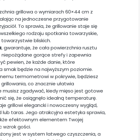
zchnia grillowa o wymiarach 60×44 cm z
walając na jednoczesne przygotowanie
yjaciół. To sprawia, że grillowanie staje się
 wszelkiego rodzaju spotkania towarzyskie,
towarzystwie bliskich.
a
, gwarantuje, że cała powierzchnia rusztu
e niepożądane gorące strefy i zapewnia
yć pewien, że każde danie, które
 a smak będzie na najwyższym poziomie.
nemu termometrowi w pokrywie, będziesz
rillowania, co znacznie ułatwia
e musisz zgadywać, kiedy mięso jest gotowe
ić się, że osiągnęło idealną temperaturę.
e grillowi elegancki i nowoczesny wygląd,
lub taras. Jego atrakcyjna estetyka sprawia,
le także efektownym elementem Twojej
c wzrok gości.
ażony jest w system łatwego czyszczenia, a