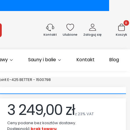
Produk
aj
Ulubione
Zaloguj się
Koszyk
Kontakt
rawy
Sauny i balie
Kontakt
Blog
irit E-425 BETTER - 1500798
3 249,00 zł
z
23%
VAT
Ceny podane bez kosztów dostawy.
Dostępność:
brak towaru