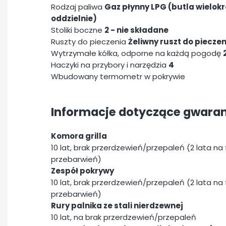
Rodzaj paliwa
Gaz płynny LPG (butla wielo
oddzielnie)
Stoliki boczne
2 - nie składane
Ruszty do pieczenia
Żeliwny ruszt do piecze
Wytrzymałe kółka, odporne na każdą pogodę
Haczyki na przybory i narzędzia
4
Wbudowany termometr w pokrywie
Informacje dotyczące gwaran
Komora grilla
10 lat, brak przerdzewień/przepaleń (2 lata na
przebarwień)
Zespół pokrywy
10 lat, brak przerdzewień/przepaleń (2 lata na
przebarwień)
Rury palnika ze stali nierdzewnej
10 lat, na brak przerdzewień/przepaleń