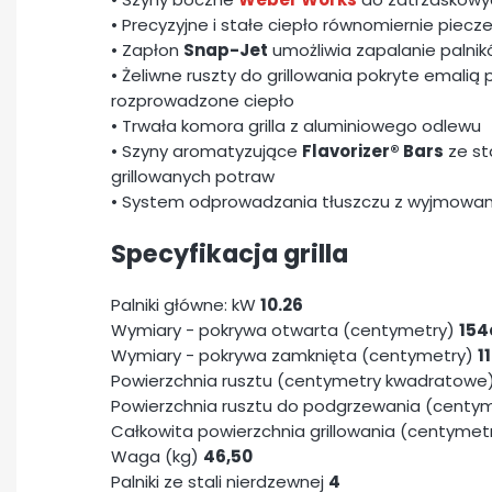
• Precyzyjne i stałe ciepło równomiernie piecz
• Zapłon
Snap-Jet
umożliwia zapalanie palnik
• Żeliwne ruszty do grillowania pokryte emali
rozprowadzone ciepło
• Trwała komora grilla z aluminiowego odlewu
• Szyny aromatyzujące
Flavorizer® Bars
ze st
grillowanych potraw
• System odprowadzania tłuszczu z wyjmowan
Specyfikacja grilla
Palniki główne: kW
10.26
Wymiary - pokrywa otwarta (centymetry)
154
Wymiary - pokrywa zamknięta (centymetry)
1
Powierzchnia rusztu (centymetry kwadratowe
Powierzchnia rusztu do podgrzewania (cent
Całkowita powierzchnia grillowania (centyme
Waga (kg)
46,50
Palniki ze stali nierdzewnej
4