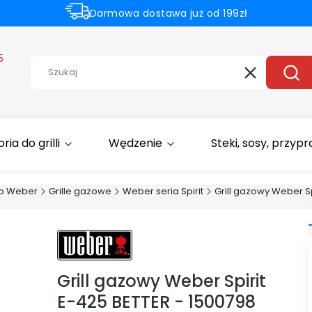
Darmowa dostawa już od 199zł
Rabaty -50% na wybrane produkty
5
Wyczyść
Szuk
ia do grilli
Wędzenie
Steki, sosy, przyp
ep Weber
Grille gazowe
Weber seria Spirit
Grill gazowy Weber Sp
Grill gazowy Weber Spirit
E-425 BETTER - 1500798