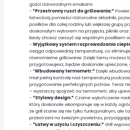
gości różnorodnymi smakami.
-
*Przestronny ruszt do grillowania:*
Powier
łatwością pomieści różnorodne składniki, poz
posiłków dla całej rodziny lub większej grupy prz
doskonałym wyborem na przyjęcia, pikniki oraz
kiedy chcesz cieszyć się wspólnym posiłkiem w 
-
Wyjątkowy system rozprowadzania ciepł
osiąga odpowiednią temperaturę, co eliminuj
równomierne grillowanie. Dzięki temu możesz b
przygotowujesz, będzie doskonale upieczone,
- *
Wbudowany termometr:*
Dzięki wbudowa
miał pełną kontrolę nad temperaturą podczas g
przygotowanie perfekcyjnych potraw. Teraz ni
– wystarczy spojrzeć na termometr, aby upewn
-
*Stylowy design:*
Czarne wykończenie nadaj
który doskonale wkomponuje się w każdy ogród 
że grill stanie się nie tylko funkcjonalnym, a
przestrzeni na świeżym powietrzu, przyciągają
-
*Łatwy w użyciu i czyszczeniu:*
Grill wypos