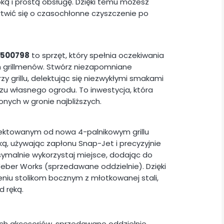
ką i prostą obsługę. Dzięki temu możesz
artwić się o czasochłonne czyszczenie po
 1500798
to sprzęt, który spełnia oczekiwania
h grillmenów. Stwórz niezapomniane
 grillu, delektując się niezwykłymi smakami
zu własnego ogrodu. To inwestycja, która
onych w gronie najbliższych.
ojektowanym od nowa 4-palnikowym grillu
ęką, używając zapłonu Snap-Jet i precyzyjnie
symalnie wykorzystaj miejsce, dodając do
eber Works (sprzedawane oddzielnie). Dzięki
niu stolikom bocznym z młotkowanej stali,
d ręką.
h akcesoriów, sprzedawane oddzielnie