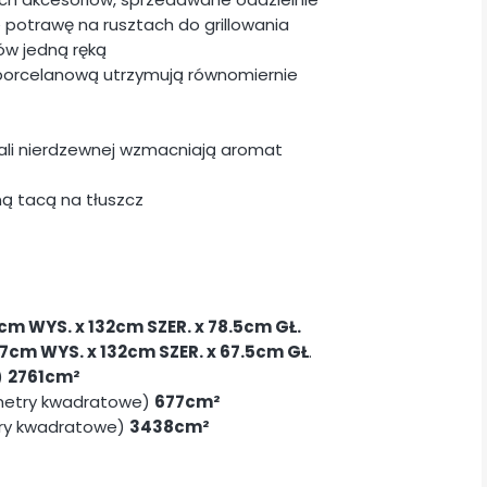
e potrawę na rusztach do grillowania
ów jedną ręką
ą porcelanową utrzymują równomiernie
ali nierdzewnej wzmacniają aromat
ą tacą na tłuszcz
cm WYS. x 132cm SZER. x 78.5cm GŁ.
17cm WYS. x 132cm SZER. x 67.5cm GŁ
.
)
2761cm²
ymetry kwadratowe)
677cm²
try kwadratowe)
3438cm²