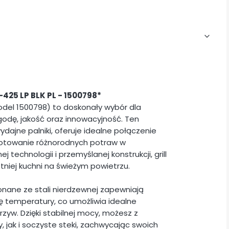
-425 LP BLK PL - 1500798*
del 1500798) to doskonały wybór dla
ygodę, jakość oraz innowacyjność. Ten
wydajne palniki, oferuje idealne połączenie
gotowanie różnorodnych potraw w
echnologii i przemyślanej konstrukcji, grill
niej kuchni na świeżym powietrzu.
nane ze stali nierdzewnej zapewniają
ę temperatury, co umożliwia idealne
rzyw. Dzięki stabilnej mocy, możesz z
 jak i soczyste steki, zachwycając swoich