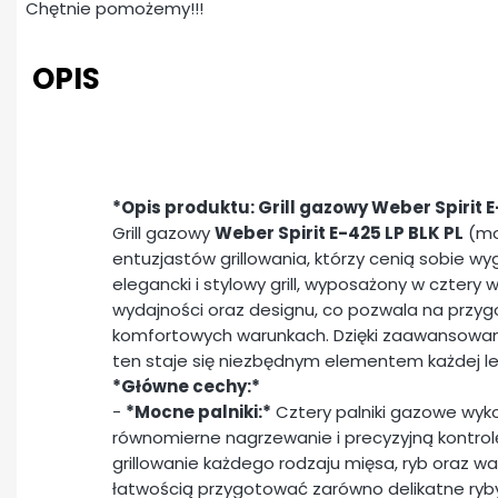
Chętnie pomożemy!!!
OPIS
*Opis produktu: Grill gazowy Weber Spirit E
Grill gazowy
Weber Spirit E-425 LP BLK PL
(mo
entuzjastów grillowania, którzy cenią sobie w
elegancki i stylowy grill, wyposażony w cztery 
wydajności oraz designu, co pozwala na przy
komfortowych warunkach. Dzięki zaawansowanej t
ten staje się niezbędnym elementem każdej let
*Główne cechy:*
-
*Mocne palniki:*
Cztery palniki gazowe wyko
równomierne nagrzewanie i precyzyjną kontrol
grillowanie każdego rodzaju mięsa, ryb oraz wa
łatwością przygotować zarówno delikatne ryby,