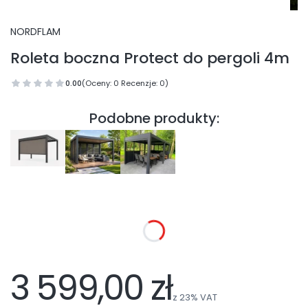
NORDFLAM
Roleta boczna Protect do pergoli 4m
0.00
(Oceny: 0 Recenzje: 0)
Podobne produkty:
Wybierz wariant produktu:
Poszczególne warianty mogą różnić się ceną
Montaż ścianki bocznej - bez demontażu folii ochronnej
(+300,00 zł)
Opcjonalne
3 599,00 zł
z
23%
VAT