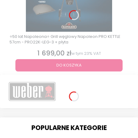
⭐50 lat Napoleona⭐ Grill węglowy Napoleon PRO KETTLE
57cm - PRO22K-LEG-3 + płyta
1 699,00 zł
Cena brutto
w tym
23%
VAT
DO KOSZYKA
POPULARNE KATEGORIE