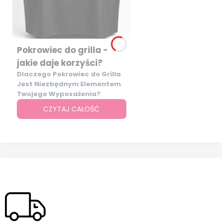
Pokrowiec do grilla -
jakie daje korzyści?
Dlaczego Pokrowiec do Grilla
Jest Niezbędnym Elementem
Twojego Wyposażenia?
Grillowanie to nie tylko sposób na
CZYTAJ CAŁOŚĆ
przygotowywanie pysznych
potraw, ale także wspaniała
okazja do spędzania czasu z
rodziną i przyjaciółmi. To rytuał,
który łączy pokolenia, buduje
relacje i tworzy niezapomniane
wspomnienia, gdy wszyscy
gromadzą się wokół grilla,
delektując się aromatycznymi
potrawami. Niezależnie od tego,
czy jesteś zapalonym