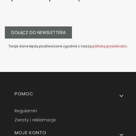
DOŁĄCZ DO NEWSLETTERA
Twoje dane będą przetwarzane zgodnie z naszą
polityką prywatności
.
Linki w stopce
POMOC
Regulamin
Zwroty i reklamacje
MOJE KONTO