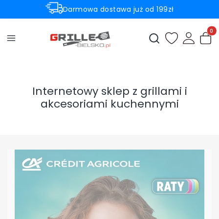
Darmowa dostawa już od 199zł
Rabaty -50% na wybrane produkty
Produ
Otwórz wyszukiwark
Internetowy sklep z grillami i
akcesoriami kuchennymi