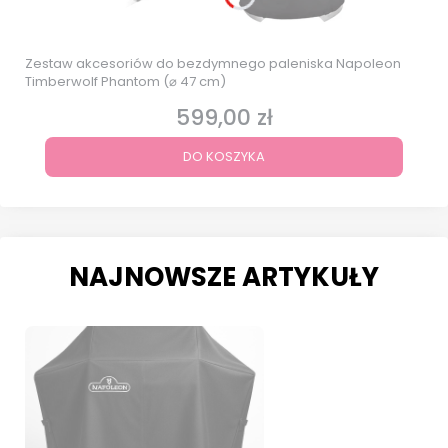
Zestaw akcesoriów do bezdymnego paleniska Napoleon
Timberwolf Phantom (⌀ 47 cm)
599,00 zł
Cena
DO KOSZYKA
NAJNOWSZE ARTYKUŁY