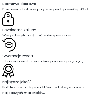
grillomaniakiem organizującym
Darmowa dostawa
weekendowe biesiady, czy tylko
Darmowa dostawa przy zakupach powyżej 199 zł
okazjonalnym miłośnikiem
pieczenia na świeżym powietrzu,
jednym z kluczowych elementów,
o którym nie można zapomnieć,
jest pokrowiec do grilla. Wybór
Bezpieczne zakupy
odpowiedniego pokrowca ma
Wszystkie płatności są zabezpieczone
ogromne znaczenie dla
utrzymania Twojego sprzętu w
dobrym stanie, a oto kilka
powodów, dla których warto
Gwarancja zwrotu
zainwestować w wysokiej jakości
14 dni na zwrot towaru bez podania przyczyny
pokrowiec do grillowania.
Najlepsza jakość
Każdy z naszych produktów został wykonany z
najlepszych materiałów.