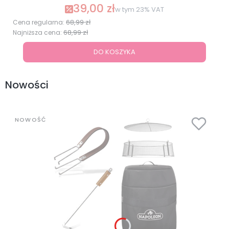
39,00 zł
Cena promocyjna brutto
w tym
23%
VAT
68,99 zł
Cena regularna:
68,99 zł
Najniższa cena:
DO KOSZYKA
Nowości
NOWOŚĆ